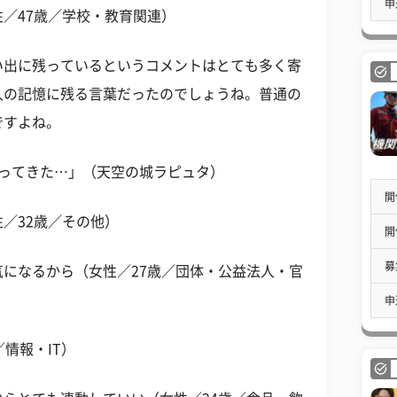
申
／47歳／学校・教育関連）
い出に残っているというコメントはとても多く寄
人の記憶に残る言葉だったのでしょうね。普通の
ですよね。
降ってきた…」（天空の城ラピュタ）
開
／32歳／その他）
開
募
になるから（女性／27歳／団体・公益法人・官
申
情報・IT）