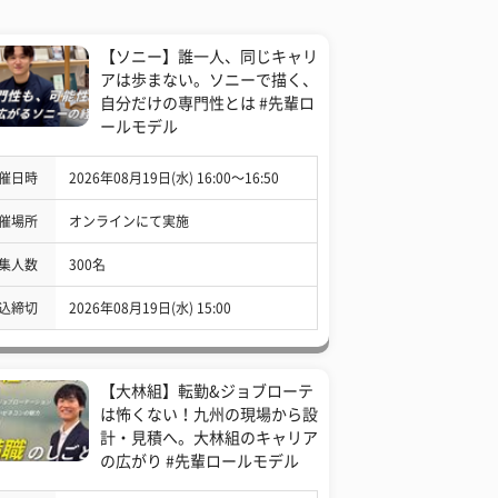
【ソニー】誰一人、同じキャリ
アは歩まない。ソニーで描く、
自分だけの専門性とは #先輩ロ
ールモデル
催日時
2026年08月19日(水) 16:00〜16:50
催場所
オンラインにて実施
集人数
300名
込締切
2026年08月19日(水) 15:00
【大林組】転勤&ジョブローテ
は怖くない！九州の現場から設
計・見積へ。大林組のキャリア
の広がり #先輩ロールモデル