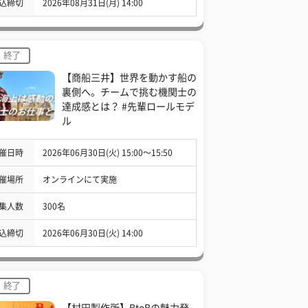
込締切
2026年08月31日(月) 14:00
終了
【商船三井】世界を動かす船の
裏側へ。チームで挑む機関士の
達成感とは？ #先輩ロールモデ
ル
催日時
2026年06月30日(火) 15:00〜15:50
催場所
オンラインにて実施
集人数
300名
込締切
2026年06月30日(火) 14:00
終了
【村田製作所】BtoBの魅力発