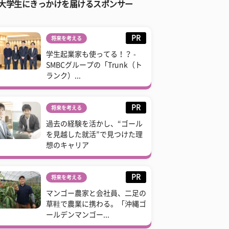
大学生にきっかけを届けるスポンサー
PR
将来を考える
学生起業家も使ってる！？ -
SMBCグループの「Trunk（ト
ランク）...
PR
将来を考える
過去の経験を活かし、“ゴール
を見越した就活”で見つけた理
想のキャリア
PR
将来を考える
マンゴー農家と会社員、二足の
草鞋で農業に携わる。「沖縄ゴ
ールデンマンゴー...