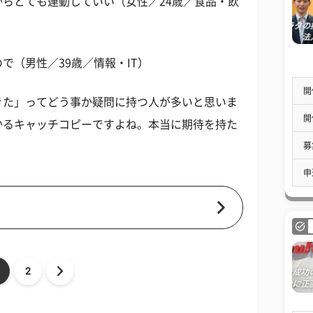
らとても連動していい（女性／24歳／食品・飲
で（男性／39歳／情報・IT）
開
きた」ってどう事か疑問に持つ人が多いと思いま
開
かるキャッチコピーですよね。本当に期待を持た
募
申
2