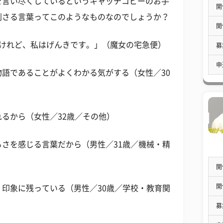
を言い尽くしているというキャッチコピーのお手
開
刺さる言葉ってこのようなものなのでしょうか？
開
たけれど、私はげんきです。」（魔女の宅急便）
募
申
語であることがよくわかる気がする（女性／30
るから（女性／32歳／その他）
さを感じる言葉だから（男性／31歳／機械・精
開
開
印象に残っている（男性／30歳／学校・教育関
募