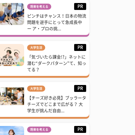
PR
将来を考える
ピンチはチャンス！日本の物流
問題を逆手にとって急成長中
ー ア・プロの挑...
PR
大学生活
「気づいたら課金!?」ネットに
潜む“ダークパターン”て、知っ
てる？
PR
大学生活
【チーズ好き必見】ブッラータ
チーズでどこまで広がる？ 大
学生が挑んだ自由...
PR
将来を考える