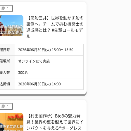
終了
【商船三井】世界を動かす船の
裏側へ。チームで挑む機関士の
達成感とは？ #先輩ロールモデ
ル
催日時
2026年06月30日(火) 15:00〜15:50
催場所
オンラインにて実施
集人数
300名
込締切
2026年06月30日(火) 14:00
終了
【村田製作所】BtoBの魅力発
見！業界の壁を越えて世界にイ
ンパクトを与える“ボーダレス