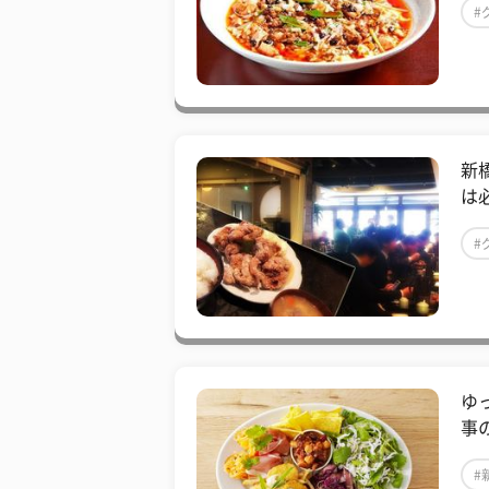
#
新
は
#
ゆ
事
#