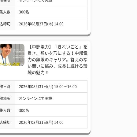
集人数
300名
込締切
2026年08月27日(木) 14:00
【中部電力】「きれいごと」を
貫き、想いを形にする！中部電
力の無限のキャリア。答えのな
い問いに挑み、成長し続ける環
境の魅力 #
催日時
2026年08月31日(月) 15:00〜16:00
催場所
オンラインにて実施
集人数
300名
込締切
2026年08月31日(月) 14:00