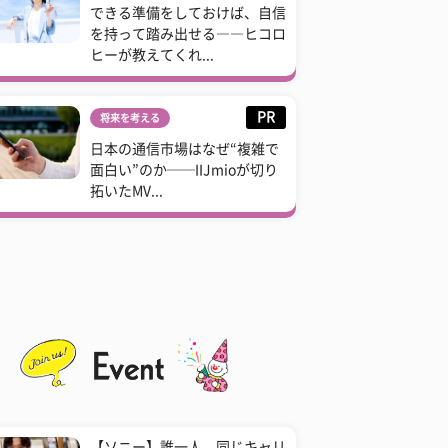
できる準備をしておけば、自信
を持って踏み出せる――ヒコロ
ヒーが教えてくれ...
PR
将来を考える
日本の通信市場はなぜ“複雑で
面白い”のか──IIJmioが切り
拓いたMV...
【ソニー】誰一人、同じキャリ