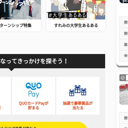
開
ターンシップ特集
すれみの大学生あるある
開
募
申
なってきっかけを探そう！
QUOカードPayが
抽選で豪華賞品が
催
貯まる
当たる
開