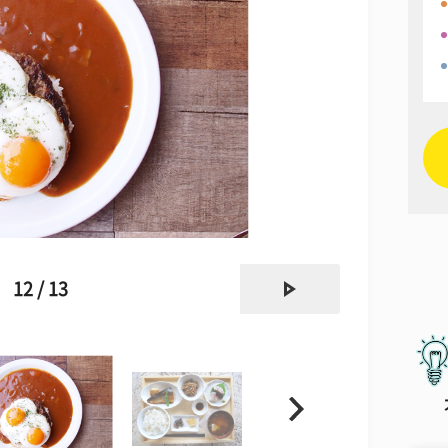
next
12 / 13