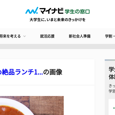
将来を考える
就活応援
新社会人準備
学割
学
品ランチ1...
の画像
体
き
学