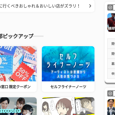
対に行くべきおしゃれ＆おいしい店がズラリ！
部ピックアップ
開
開
募
申
の窓口 限定クーポン
セルフライナーノーツ