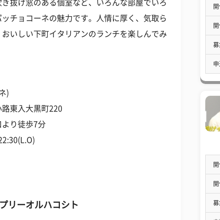
吹き抜け窓のある個室など、いろんな部屋でいろ
開
パッチョコーネの魅力です。人情に厚く、気取ら
開
、おいしい下町イタリアンのランチを楽しんでみ
募
申
ネ)
路東入大黒町220
より徒歩7分
:30(L.O)
開
開
募
プリーオルハコシト