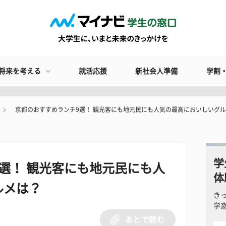
将来を考える
就活応援
新社会人準備
学割
京都のおすすめランチ9選！ 観光客にも地元民にも人気の最高においしいグ
学
選！ 観光客にも地元民にも人
体
ルメは？
き
学
あとで読む