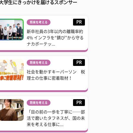
大学生にきっかけを届けるスポンサー
PR
将来を考える
新卒社員の3年以内の離職率約
4% インフラを“錆び”から守る
ナカボーテッ...
PR
将来を考える
社会を動かすキーパーソン 税
理士の仕事に密着取材！
PR
将来を考える
「目の前の一歩を丁寧に──部
活で磨いたタフネスが、国の未
来を考える仕事に...