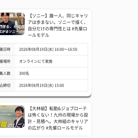
【ソニー】誰一人、同じキャリ
アは歩まない。ソニーで描く、
自分だけの専門性とは #先輩ロ
ールモデル
催日時
2026年08月19日(水) 16:00〜16:50
催場所
オンラインにて実施
集人数
300名
込締切
2026年08月19日(水) 15:00
【大林組】転勤&ジョブローテ
は怖くない！九州の現場から設
計・見積へ。大林組のキャリア
の広がり #先輩ロールモデル