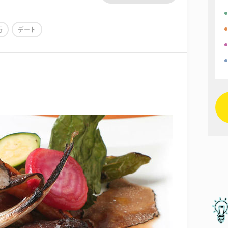
行
デート