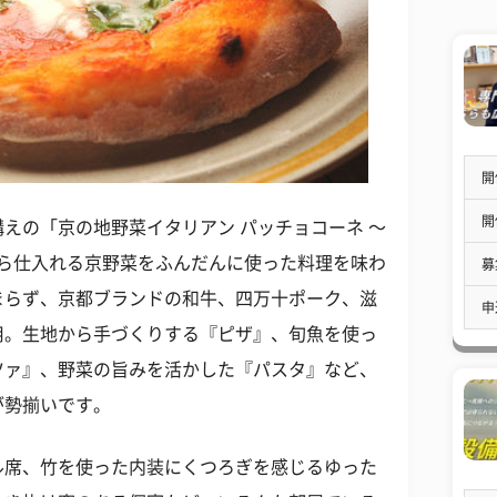
開
開
えの「京の地野菜イタリアン パッチョコーネ 〜
家から仕入れる京野菜をふんだんに使った料理を味わ
募
まらず、京都ブランドの和牛、四万十ポーク、滋
申
用。生地から手づくりする『ピザ』、旬魚を使っ
ツァ』、野菜の旨みを活かした『パスタ』など、
が勢揃いです。
ル席、竹を使った内装にくつろぎを感じるゆった