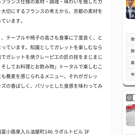
るフランス仕様の素材・調理・味わいを施したガ
を大切にするフランスの考えから、京都の素材を
っています。
、、テーブルや椅子の高さも食事に丁度良く、と
開
なっています。知識としてガレットを楽しむなら
開
前でガレットを焼クレーピエの匠の技をまじまじ
募
、そしてお料理とお飲み物」トータルで楽しむこ
申
にも蕎麦を感じられるメニュー、それがガレッ
ーズの香ばしく、パリッとした食感を味わってみ
小路東入ル油屋町146 ラポルトビル 3F