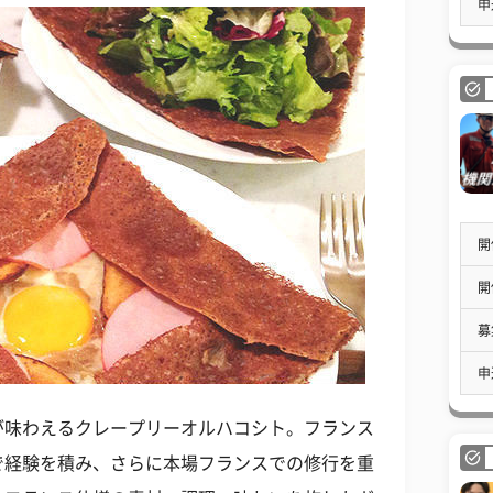
申
開
開
募
申
が味わえるクレープリーオルハコシト。フランス
で経験を積み、さらに本場フランスでの修行を重