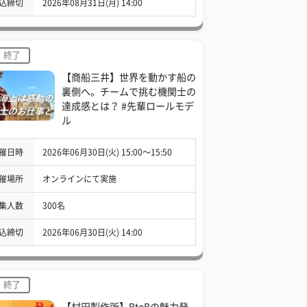
込締切
2026年08月31日(月) 14:00
終了
【商船三井】世界を動かす船の
裏側へ。チームで挑む機関士の
達成感とは？ #先輩ロールモデ
ル
催日時
2026年06月30日(火) 15:00〜15:50
催場所
オンラインにて実施
集人数
300名
込締切
2026年06月30日(火) 14:00
終了
【村田製作所】BtoBの魅力発