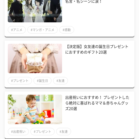
名言・名シーンに涙！
#アニメ
#マンガ・アニメ
#感動
【決定版】女友達の誕生日プレゼント
におすすめのギフト20選
#プレゼント
#誕生日
#友達
出産祝いにおすすめ！ プレゼントした
ら絶対に喜ばれるママ＆赤ちゃんグッ
ズ20選
#出産祝い
#プレゼント
#友達