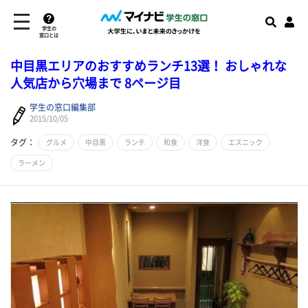
学生の
窓口とは
中目黒エリアのおすすめランチ13選！ おしゃれな
人気店から穴場まで 8ページ目
学生の窓口編集部
2015/10/05
タグ：
グルメ
中目黒
ランチ
和食
洋食
エスニック
ラーメン