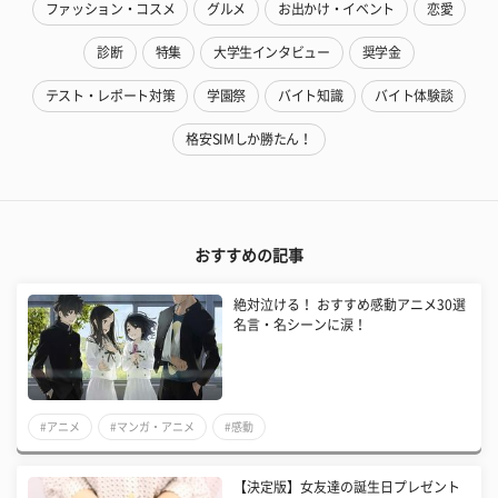
ファッション・コスメ
グルメ
お出かけ・イベント
恋愛
診断
特集
大学生インタビュー
奨学金
テスト・レポート対策
学園祭
バイト知識
バイト体験談
格安SIMしか勝たん！
おすすめの記事
絶対泣ける！ おすすめ感動アニメ30選
名言・名シーンに涙！
#アニメ
#マンガ・アニメ
#感動
【決定版】女友達の誕生日プレゼント