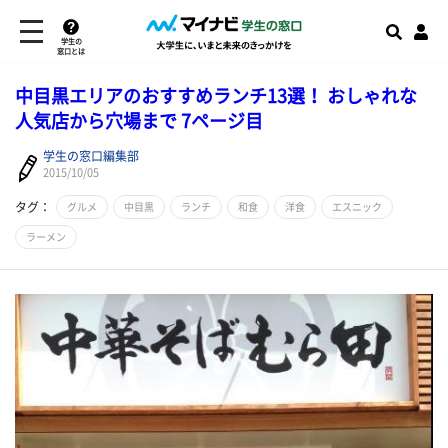
学生の
窓口とは
中目黒エリアのおすすめランチ13選！ おしゃれな
人気店から穴場まで 7ページ目
学生の窓口編集部
2015/10/05
タグ：
グルメ
中目黒
ランチ
和食
洋食
エスニック
ラーメン