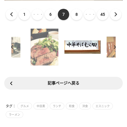
1
・・・
6
7
8
・・・
45
記事ページへ戻る
タグ：
グルメ
中目黒
ランチ
和食
洋食
エスニック
ラーメン