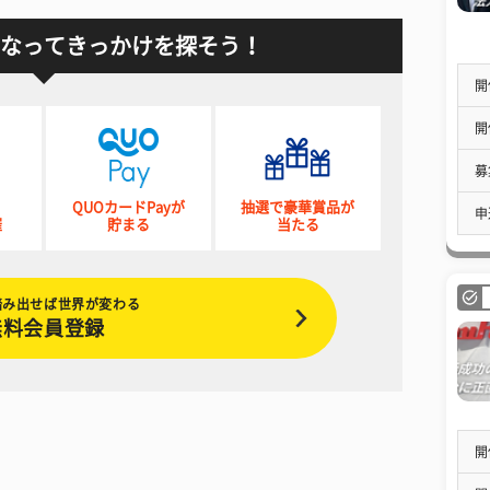
なってきっかけを探そう！
開
開
募
QUOカードPayが
抽選で豪華賞品が
申
催
貯まる
当たる
踏み出せば世界が変わる
無料会員登録
開