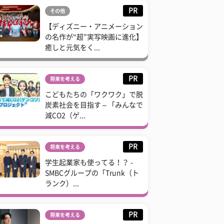
PR
その他
【ディズニー・アニメーション
の名作が“超”実写映画に進化】
癒しと元気をく...
PR
将来を考える
こどもたちの「ワクワク」で脱
炭素社会を目指す – 「みんなで
減CO2（ゲ...
PR
将来を考える
学生起業家も使ってる！？ -
SMBCグループの「Trunk（ト
ランク）...
PR
将来を考える