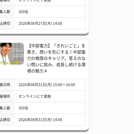
集人数
300名
込締切
2026年08月27日(木) 14:00
【中部電力】「きれいごと」を
貫き、想いを形にする！中部電
力の無限のキャリア。答えのな
い問いに挑み、成長し続ける環
境の魅力 #
催日時
2026年08月31日(月) 15:00〜16:00
催場所
オンラインにて実施
集人数
300名
込締切
2026年08月31日(月) 14:00