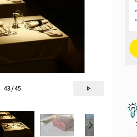
next
43 / 45