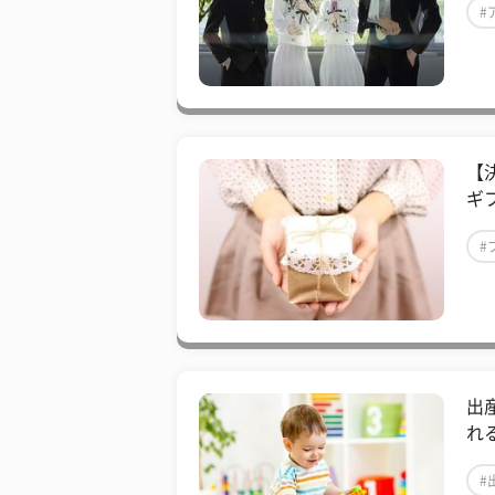
#
【
ギ
#
出
れ
#