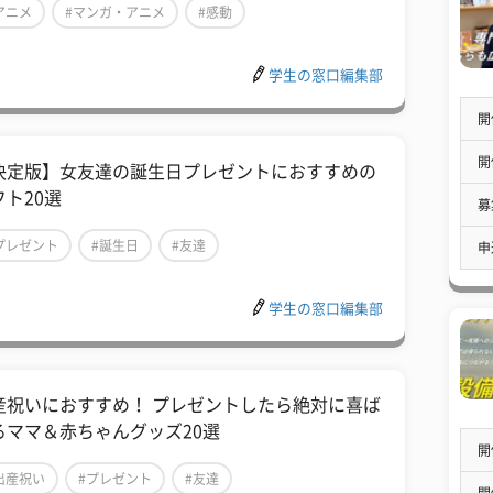
アニメ
#マンガ・アニメ
#感動
学生の窓口編集部
開
開
決定版】女友達の誕生日プレゼントにおすすめの
フト20選
募
プレゼント
#誕生日
#友達
申
学生の窓口編集部
産祝いにおすすめ！ プレゼントしたら絶対に喜ば
るママ＆赤ちゃんグッズ20選
開
出産祝い
#プレゼント
#友達
開