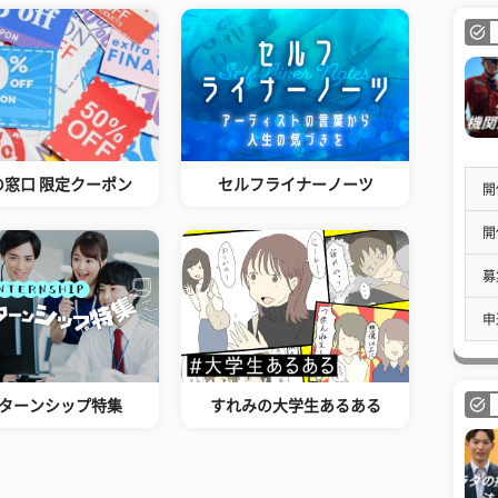
の窓口 限定クーポン
セルフライナーノーツ
開
開
募
申
ターンシップ特集
すれみの大学生あるある