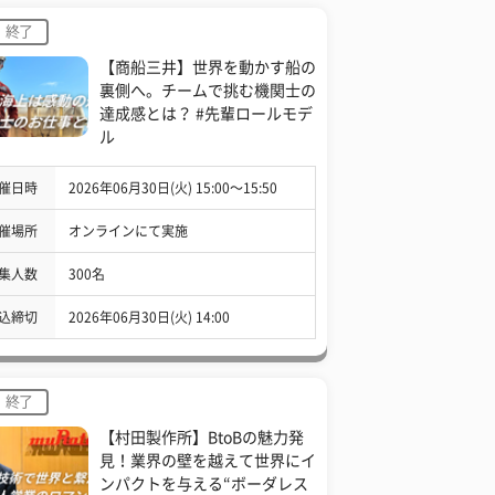
終了
【商船三井】世界を動かす船の
裏側へ。チームで挑む機関士の
達成感とは？ #先輩ロールモデ
ル
催日時
2026年06月30日(火) 15:00〜15:50
催場所
オンラインにて実施
集人数
300名
込締切
2026年06月30日(火) 14:00
終了
【村田製作所】BtoBの魅力発
見！業界の壁を越えて世界にイ
ンパクトを与える“ボーダレス