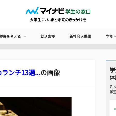
将来を考える
就活応援
新社会人準備
学割
学
ンチ13選...
の画像
体
き
学