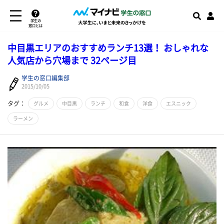
学生の
窓口とは
中目黒エリアのおすすめランチ13選！ おしゃれな
人気店から穴場まで 32ページ目
学生の窓口編集部
2015/10/05
タグ：
グルメ
中目黒
ランチ
和食
洋食
エスニック
ラーメン