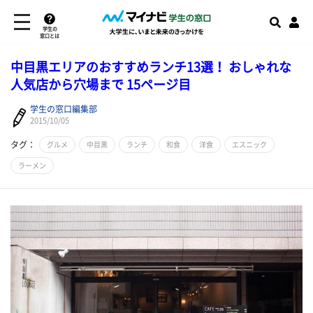
学生の
窓口とは
中目黒エリアのおすすめランチ13選！ おしゃれな
人気店から穴場まで 15ページ目
学生の窓口編集部
2015/10/05
タグ：
グルメ
中目黒
ランチ
和食
洋食
エスニック
ラーメン