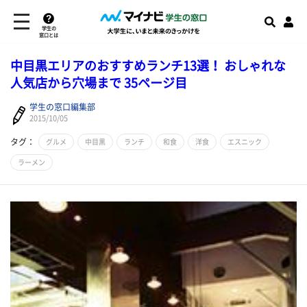
学生の
窓口とは
中目黒エリアのおすすめランチ13選！ おしゃれな
人気店から穴場まで 35ページ目
学生の窓口編集部
2015/10/05
タグ：
グルメ
中目黒
ランチ
和食
洋食
エスニック
ラーメン