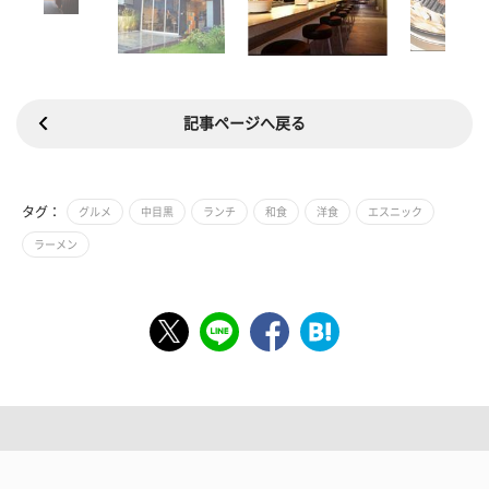
記事ページへ戻る
タグ：
グルメ
中目黒
ランチ
和食
洋食
エスニック
ラーメン