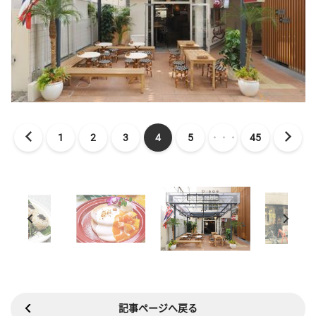
1
2
3
4
5
・・・
45
記事ページへ戻る