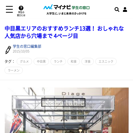
学生の
窓口とは
中目黒エリアのおすすめランチ13選！ おしゃれな
人気店から穴場まで 4ページ目
学生の窓口編集部
2015/10/05
タグ：
グルメ
中目黒
ランチ
和食
洋食
エスニック
ラーメン