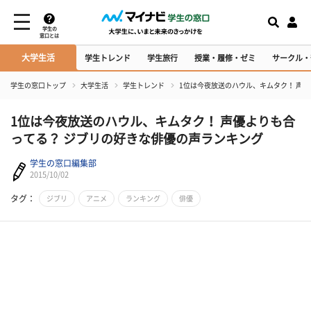
学生の
窓口とは
大学生活
学生トレンド
学生旅行
授業・履修・ゼミ
サークル・
学生の窓口トップ
大学生活
学生トレンド
1位は今夜放送のハウル、キムタク！ 声
1位は今夜放送のハウル、キムタク！ 声優よりも合
ってる？ ジブリの好きな俳優の声ランキング
学生の窓口編集部
2015/10/02
タグ：
ジブリ
アニメ
ランキング
俳優