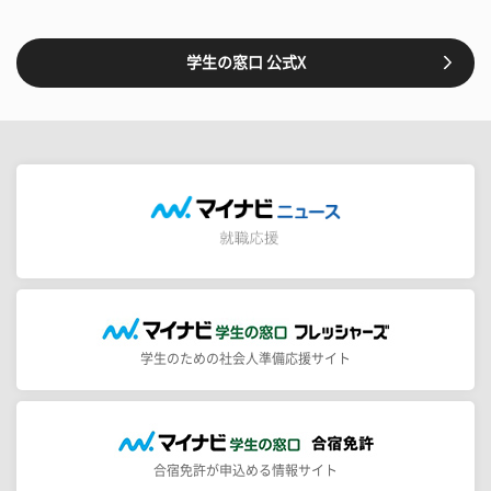
学生の窓口 公式X
学生のための社会人準備応援サイト
合宿免許が申込める情報サイト