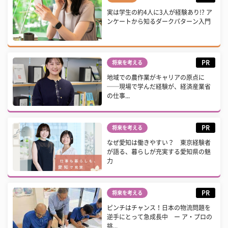
実は学生の約4人に3人が経験あり!? ア
ンケートから知るダークパターン入門
PR
将来を考える
地域での農作業がキャリアの原点に
──現場で学んだ経験が、経済産業省
の仕事...
PR
将来を考える
なぜ愛知は働きやすい？ 東京経験者
が語る、暮らしが充実する愛知県の魅
力
PR
将来を考える
ピンチはチャンス！日本の物流問題を
逆手にとって急成長中 ー ア・プロの
挑...