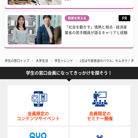
PR
将来を考える
「社会を動かす」情熱と視点 - 経済産
業省の若手職員が語るキャリアと経験
学生の窓口トップ
大学生活
学生トレンド
1位は今夜放送のハウル、キムタク！ 声
学生の窓口会員になってきっかけを探そう！
会員限定の
会員限定の
コンテンツやイベント
セミナー開催