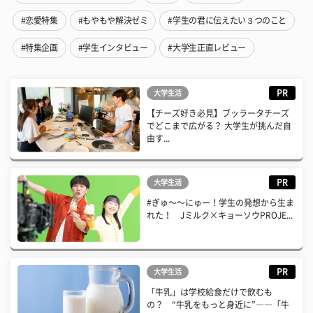
#恋愛特集
#もやもや解決ゼミ
#学生の君に伝えたい３つのこと
#特集企画
#学生インタビュー
#大学生正直レビュー
PR
大学生活
【チーズ好き必見】ブッラータチーズ
でどこまで広がる？ 大学生が挑んだ自
由す...
PR
大学生活
#ぎゅ〜〜にゅー！学生の発想から生ま
れた！ Jミルク×キョーソウPROJE...
PR
大学生活
「牛乳」は学校給食だけで飲むも
の？ “牛乳をもっと身近に”――「牛