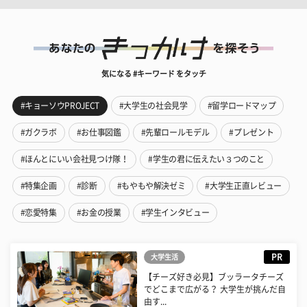
気になる #キーワード をタッチ
#キョーソウPROJECT
#大学生の社会見学
#留学ロードマップ
#ガクラボ
#お仕事図鑑
#先輩ロールモデル
#プレゼント
#ほんとにいい会社見つけ隊！
#学生の君に伝えたい３つのこと
#特集企画
#診断
#もやもや解決ゼミ
#大学生正直レビュー
#恋愛特集
#お金の授業
#学生インタビュー
PR
大学生活
【チーズ好き必見】ブッラータチーズ
でどこまで広がる？ 大学生が挑んだ自
由す...