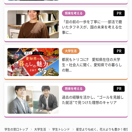
PR
将来を考える
「目の前の一歩を丁寧に──部活で磨
いたタフネスが、国の未来を考える仕
事に...
PR
大学生活
都民もトリコに⁉ 愛知県在住の大学
生・社会人に聞く、愛知県での暮らし
の魅...
PR
将来を考える
過去の経験を活かし、“ゴールを見越し
た就活”で見つけた理想のキャリア
学生の窓口トップ
大学生活
学生トレンド
星空よりも眩く、花火よりも豊か！夜空を