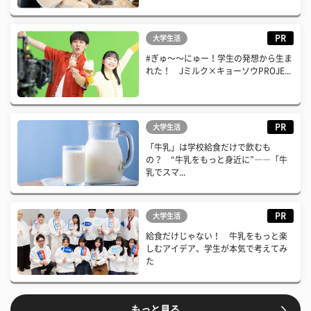
PR
大学生活
#ぎゅ〜〜にゅー！学生の発想から生ま
れた！ Jミルク×キョーソウPROJE...
PR
大学生活
「牛乳」は学校給食だけで飲むも
の？ “牛乳をもっと身近に”――「牛
乳でスマ...
PR
大学生活
給食だけじゃない！ 牛乳をもっと楽
しむアイデア、学生が本気で考えてみ
た
もっと見る