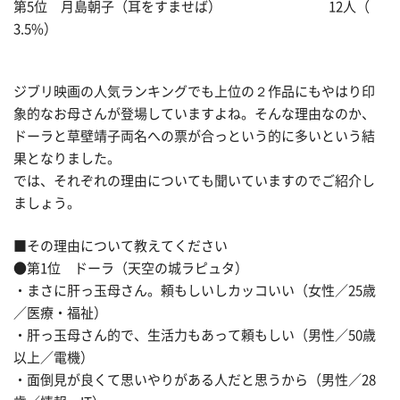
第5位 月島朝子（耳をすませば） 12人（
3.5%）
ジブリ映画の人気ランキングでも上位の２作品にもやはり印
象的なお母さんが登場していますよね。そんな理由なのか、
ドーラと草壁靖子両名への票が合っという的に多いという結
果となりました。
では、それぞれの理由についても聞いていますのでご紹介し
ましょう。
■その理由について教えてください
●第1位 ドーラ（天空の城ラピュタ）
・まさに肝っ玉母さん。頼もしいしカッコいい（女性／25歳
／医療・福祉）
・肝っ玉母さん的で、生活力もあって頼もしい（男性／50歳
以上／電機）
・面倒見が良くて思いやりがある人だと思うから（男性／28