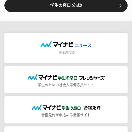
学生の窓口 公式X
学生のための社会人準備応援サイト
合宿免許が申込める情報サイト