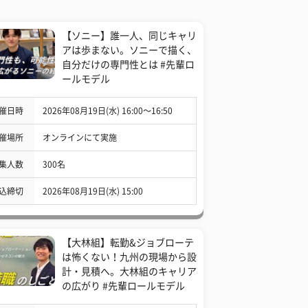
【ソニー】誰一人、同じキャリ
アは歩まない。ソニーで描く、
自分だけの専門性とは #先輩ロ
ールモデル
催日時
2026年08月19日(水) 16:00〜16:50
催場所
オンラインにて実施
集人数
300名
込締切
2026年08月19日(水) 15:00
【大林組】転勤&ジョブローテ
は怖くない！九州の現場から設
計・見積へ。大林組のキャリア
の広がり #先輩ロールモデル