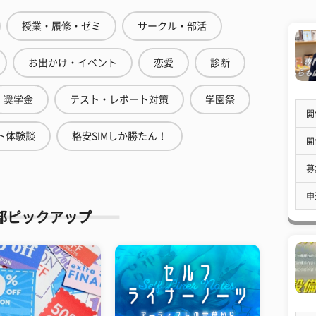
授業・履修・ゼミ
サークル・部活
お出かけ・イベント
恋愛
診断
奨学金
テスト・レポート対策
学園祭
開
ト体験談
格安SIMしか勝たん！
開
募
申
部ピックアップ