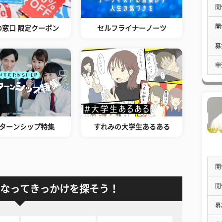
開
開
の窓口 限定クーポン
セルフライナーノーツ
募
申
ターンシップ特集
すれみの大学生あるある
開
開
なってきっかけを探そう！
募