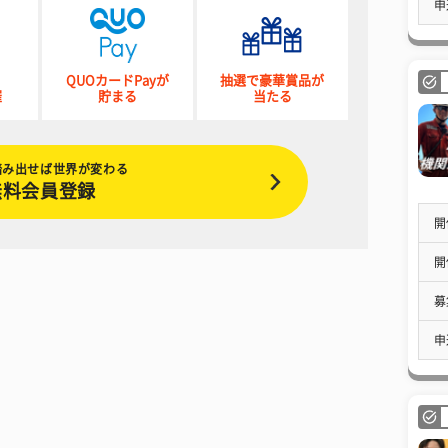
申
QUOカードPayが
抽選で豪華賞品が
催
貯まる
当たる
踏み出せば世界が変わる
無料会員登録
開
開
募
申