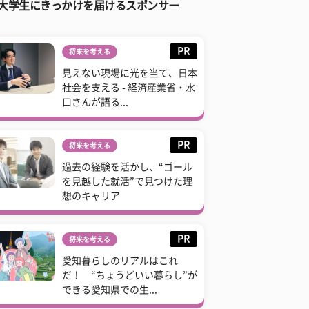
大学生にきっかけを届けるスポンサー
PR
将来を考える
見えない現場に光を当て、日本
社会を支える - 経済産業省・水
口さんが語る...
PR
将来を考える
過去の経験を活かし、“ゴール
を見越した就活”で見つけた理
想のキャリア
PR
将来を考える
愛知暮らしのリアルはこれ
だ！ “ちょうどいい暮らし”が
できる愛知県での生...