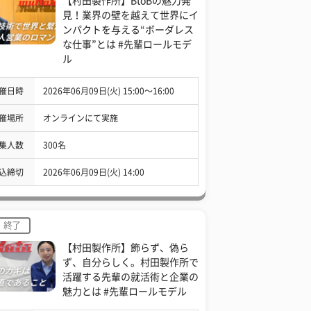
【村田製作所】BtoBの魅力発
見！業界の壁を越えて世界にイ
ンパクトを与える“ボーダレス
な仕事”とは #先輩ロールモデ
ル
催日時
2026年06月09日(火) 15:00〜16:00
催場所
オンラインにて実施
集人数
300名
込締切
2026年06月09日(火) 14:00
終了
【村田製作所】飾らず、偽ら
ず、自分らしく。村田製作所で
活躍する先輩の就活術と企業の
魅力とは #先輩ロールモデル