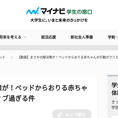
将来を考える
就活応援
新社会人準備
学割
ンド
【動画】まさかの解決策が！ベッドからおりる赤ちゃんの行動がクリ
学
策が！ベッドからおりる赤ちゃ
体
ィブ過ぎる件
き
学
あとで読む