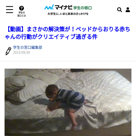
学生の
窓口とは
【動画】まさかの解決策が！ベッドからおりる赤ち
ゃんの行動がクリエイティブ過ぎる件
学生の窓口編集部
2015/09/30