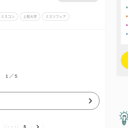
ミスコン
上智大学
ミスソフィア
１／５
・・・
5