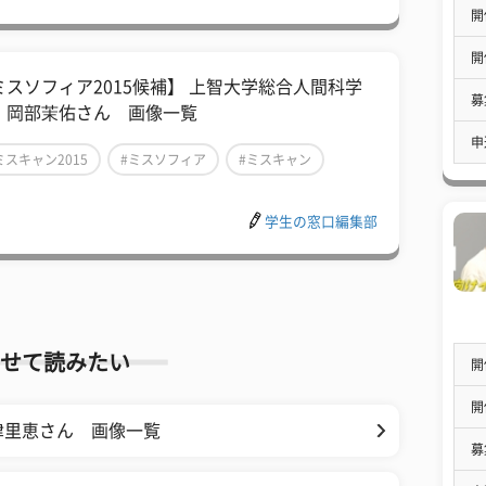
開
開
ミスソフィア2015候補】 上智大学総合人間科学
募
、岡部茉佑さん 画像一覧
申
ミスキャン2015
#ミスソフィア
#ミスキャン
学生の窓口編集部
せて読みたい
開
開
津里恵さん 画像一覧
募