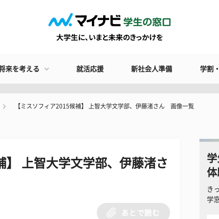
将来を考える
就活応援
新社会人準備
学割
【ミスソフィア2015候補】 上智大学文学部、伊藤渚さん 画像一覧
学
候補】 上智大学文学部、伊藤渚さ
体
き
学
あとで読む