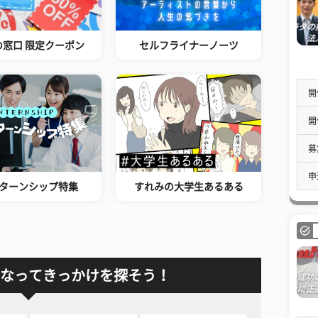
の窓口 限定クーポン
セルフライナーノーツ
開
開
募
申
ターンシップ特集
すれみの大学生あるある
なってきっかけを探そう！