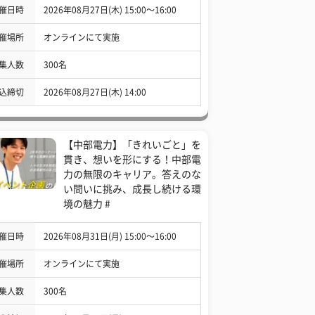
催日時
2026年08月27日(木) 15:00〜16:00
催場所
オンラインにて実施
集人数
300名
込締切
2026年08月27日(木) 14:00
【中部電力】「きれいごと」を
貫き、想いを形にする！中部電
力の無限のキャリア。答えのな
い問いに挑み、成長し続ける環
境の魅力 #
催日時
2026年08月31日(月) 15:00〜16:00
催場所
オンラインにて実施
集人数
300名