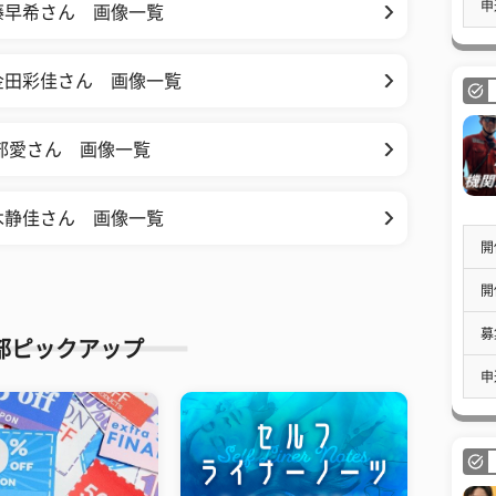
申
藤早希さん 画像一覧
金田彩佳さん 画像一覧
部愛さん 画像一覧
木静佳さん 画像一覧
開
開
募
部ピックアップ
申