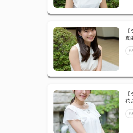
【
真
#
【
花
#