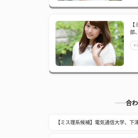
【
部
#
合わ
【ミス理系候補】電気通信大学、下