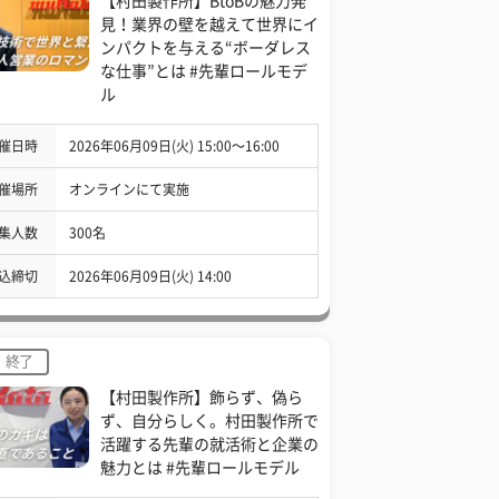
【村田製作所】BtoBの魅力発
見！業界の壁を越えて世界にイ
ンパクトを与える“ボーダレス
な仕事”とは #先輩ロールモデ
ル
催日時
2026年06月09日(火) 15:00〜16:00
催場所
オンラインにて実施
集人数
300名
込締切
2026年06月09日(火) 14:00
終了
【村田製作所】飾らず、偽ら
ず、自分らしく。村田製作所で
活躍する先輩の就活術と企業の
魅力とは #先輩ロールモデル