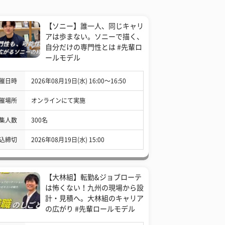
【ソニー】誰一人、同じキャリ
アは歩まない。ソニーで描く、
自分だけの専門性とは #先輩ロ
ールモデル
催日時
2026年08月19日(水) 16:00〜16:50
催場所
オンラインにて実施
集人数
300名
込締切
2026年08月19日(水) 15:00
【大林組】転勤&ジョブローテ
は怖くない！九州の現場から設
計・見積へ。大林組のキャリア
の広がり #先輩ロールモデル