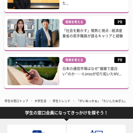
た...
PR
将来を考える
「社会を動かす」情熱と視点 - 経済産
業省の若手職員が語るキャリアと経験
PR
将来を考える
日本の通信市場はなぜ“複雑で面白
い”のか──IIJmioが切り拓いたMV...
学生の窓口トップ
大学生活
学生トレンド
「がいぬっかぁ」「たいしたぬぎん」「ア
学生の窓口会員になってきっかけを探そう！