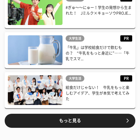
#ぎゅ〜〜にゅー！学生の発想から生ま
れた！ Jミルク×キョーソウPROJE...
PR
大学生活
「牛乳」は学校給食だけで飲むも
の？ “牛乳をもっと身近に”――「牛
乳でスマ...
PR
大学生活
給食だけじゃない！ 牛乳をもっと楽
しむアイデア、学生が本気で考えてみ
た
もっと見る