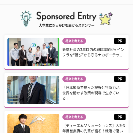
大学生にきっかけを届けるスポンサー
PR
将来を考える
新卒社員の3年以内の離職率約4% イン
フラを“錆び”から守るナカボーテッ...
PR
将来を考える
「日本縦断で培った視野と判断力が、
世界を動かす政策の現場で生きてい
る」
PR
将来を考える
【ディーエムソリューションズ】入社3
年目営業職の先輩が語る！就活で磨い