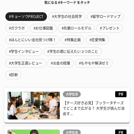
気になる #キーワード をタッチ
#キョーソウPROJECT
#大学生の社会見学
#留学ロードマップ
#ガクラボ
#お仕事図鑑
#先輩ロールモデル
#プレゼント
#ほんとにいい会社見つけ隊！
#特集企画
#恋愛特集
#学生インタビュー
#学生の君に伝えたい３つのこと
#大学生正直レビュー
#お金の授業
#もやもや解決ゼミ
#診断
PR
大学生活
【チーズ好き必見】ブッラータチーズ
でどこまで広がる？ 大学生が挑んだ自
由す...
PR
大学生活