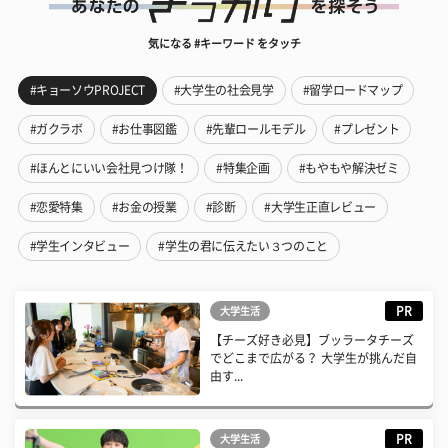
気になる #キーワード をタッチ
#キョーソウPROJECT
#大学生の社会見学
#留学ロードマップ
#ガクラボ
#お仕事図鑑
#先輩ロールモデル
#プレゼント
#ほんとにいい会社見つけ隊！
#特集企画
#もやもや解決ゼミ
#恋愛特集
#お金の授業
#診断
#大学生正直レビュー
#学生インタビュー
#学生の君に伝えたい３つのこと
PR
大学生活
【チーズ好き必見】ブッラータチーズ
でどこまで広がる？ 大学生が挑んだ自
由す...
PR
大学生活