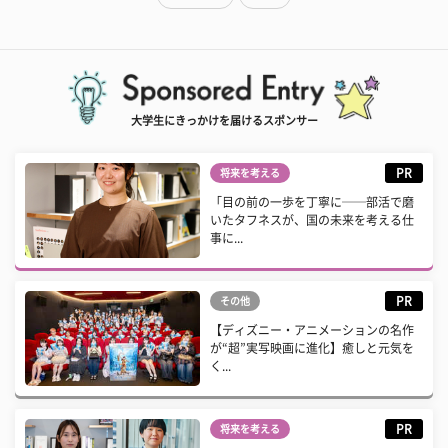
大学生にきっかけを届けるスポンサー
PR
将来を考える
「目の前の一歩を丁寧に──部活で磨
いたタフネスが、国の未来を考える仕
事に...
PR
その他
【ディズニー・アニメーションの名作
が“超”実写映画に進化】癒しと元気を
く...
PR
将来を考える