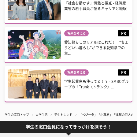
「社会を動かす」情熱と視点 - 経済産
業省の若手職員が語るキャリアと経験
PR
将来を考える
愛知暮らしのリアルはこれだ！ “ちょ
うどいい暮らし”ができる愛知県での
生...
PR
将来を考える
学生起業家も使ってる！？ - SMBCグル
ープの「Trunk（トランク）...
学生の窓口トップ
大学生活
学生トレンド
「ベジータ」「小暮君」「進撃の巨人のジ
学生の窓口会員になってきっかけを探そう！