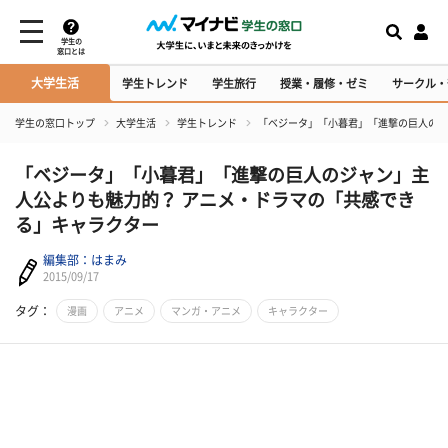
学生の
窓口とは
大学生活
学生トレンド
学生旅行
授業・履修・ゼミ
サークル・
学生の窓口トップ
大学生活
学生トレンド
「ベジータ」「小暮君」「進撃の巨人のジ
「ベジータ」「小暮君」「進撃の巨人のジャン」主
人公よりも魅力的？ アニメ・ドラマの「共感でき
る」キャラクター
編集部：はまみ
2015/09/17
タグ：
漫画
アニメ
マンガ・アニメ
キャラクター