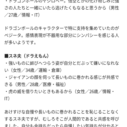
・ドラゴンボールのヤジロベー。悟空とかの化け物じみた強
さの人たちと一緒にいたら逃げたくもなると思うから（男性
／27歳／情報・IT）
ドラゴンボールのキャラクターで特に支持を集めていたのが
ベジータ。感情表現が不器用な部分にシンパシーを感じる人
が多いようです。
■スネ夫（ドラえもん）
・強いものに媚びへつらう姿が自分とだぶって嫌いになれな
い（女性／34歳／運輸・倉庫）
・ジャイアンの顔を伺って長いものに巻かれる感じが共感で
きる（男性／28歳／医療・福祉）
・虎の威を借りたいときもあるから（女性／26歳／情報・
IT）
あけすけな自慢や長いものに巻かれることを恥じることなく
するスネ夫ですが、むしろそこが人間的であると共感を呼び
ました。自分も金持ちだったら自慢したい気持ちが分かると