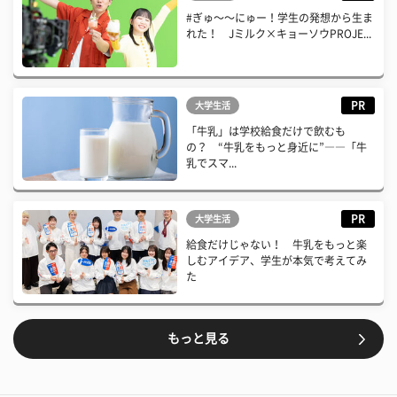
#ぎゅ〜〜にゅー！学生の発想から生ま
れた！ Jミルク×キョーソウPROJE...
PR
大学生活
「牛乳」は学校給食だけで飲むも
の？ “牛乳をもっと身近に”――「牛
乳でスマ...
PR
大学生活
給食だけじゃない！ 牛乳をもっと楽
しむアイデア、学生が本気で考えてみ
た
もっと見る