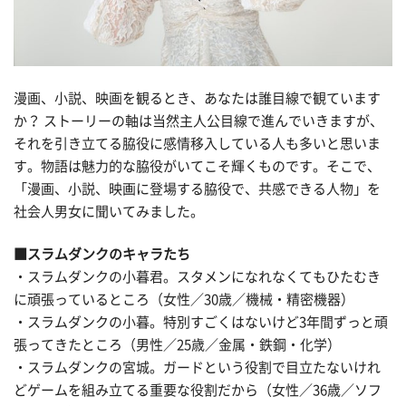
漫画、小説、映画を観るとき、あなたは誰目線で観ています
か？ ストーリーの軸は当然主人公目線で進んでいきますが、
それを引き立てる脇役に感情移入している人も多いと思いま
す。物語は魅力的な脇役がいてこそ輝くものです。そこで、
「漫画、小説、映画に登場する脇役で、共感できる人物」を
社会人男女に聞いてみました。
■スラムダンクのキャラたち
・スラムダンクの小暮君。スタメンになれなくてもひたむき
に頑張っているところ（女性／30歳／機械・精密機器）
・スラムダンクの小暮。特別すごくはないけど3年間ずっと頑
張ってきたところ（男性／25歳／金属・鉄鋼・化学）
・スラムダンクの宮城。ガードという役割で目立たないけれ
どゲームを組み立てる重要な役割だから（女性／36歳／ソフ