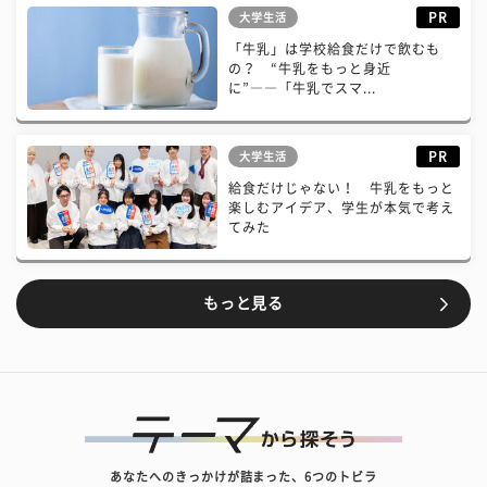
PR
大学生活
「牛乳」は学校給食だけで飲むも
の？ “牛乳をもっと身近
に”――「牛乳でスマ...
PR
大学生活
給食だけじゃない！ 牛乳をもっと
楽しむアイデア、学生が本気で考え
てみた
もっと見る
あなたへのきっかけが詰まった、6つのトビラ