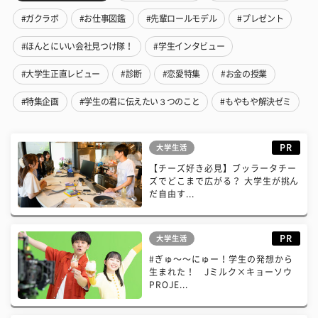
#ガクラボ
#お仕事図鑑
#先輩ロールモデル
#プレゼント
#ほんとにいい会社見つけ隊！
#学生インタビュー
#大学生正直レビュー
#診断
#恋愛特集
#お金の授業
#特集企画
#学生の君に伝えたい３つのこと
#もやもや解決ゼミ
PR
大学生活
【チーズ好き必見】ブッラータチー
ズでどこまで広がる？ 大学生が挑ん
だ自由す...
PR
大学生活
#ぎゅ〜〜にゅー！学生の発想から
生まれた！ Jミルク×キョーソウ
PROJE...