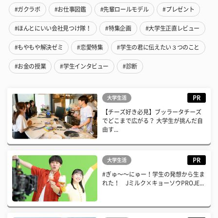
#ガクラボ
#お仕事図鑑
#先輩ロールモデル
#プレゼント
#ほんとにいい会社見つけ隊！
#特集企画
#大学生正直レビュー
#もやもや解決ゼミ
#恋愛特集
#学生の君に伝えたい３つのこと
#お金の授業
#学生インタビュー
#診断
PR
大学生活
【チーズ好き必見】ブッラータチーズ
でどこまで広がる？ 大学生が挑んだ自
由す...
PR
大学生活
#ぎゅ〜〜にゅー！学生の発想から生ま
れた！ Jミルク×キョーソウPROJE...