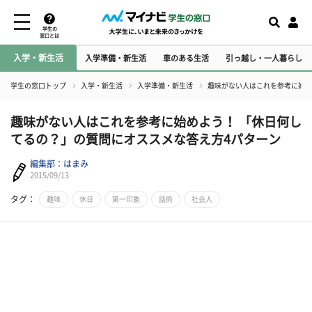
学生の
窓口とは
入学・新生活
入学準備・新生活
車のある生活
引っ越し・一人暮らし
学生の窓口トップ
入学・新生活
入学準備・新生活
趣味がない人はこれを参考に始め
趣味がない人はこれを参考に始めよう！ 「休日何し
てるの？」の質問にオススメな答え方4パターン
編集部：はまみ
2015/09/13
タグ：
趣味
休日
第一印象
話術
社会人