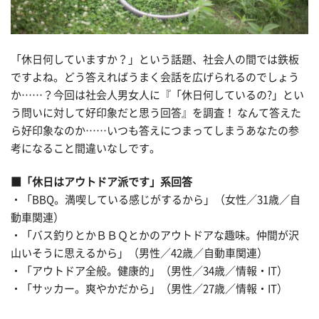
「休日何していますか？」という話題、社会人の間では鉄板
ですよね。どう答えればうまく会話を広げられるのでしょう
か……？今回は社会人男女人に『「休日何しているの?」とい
う問いに対して好印象だと思う回答』を調査！ なんて答えた
ら好印象なのか……いつも答えにつまってしまうあなたの参
考になること間違いなしです。
■「休日はアウトドア派です」系回答
・「BBQ。満喫している感じがするから」（女性／31歳／自
動車関連）
・「バス釣りとかＢＢＱとかのアウトドアな趣味。仲間が沢
山いそうに思えるから」（男性／42歳／自動車関連）
・「アウトドア全般。健康的」（男性／34歳／情報・IT）
・「サッカー。爽やかだから」（男性／27歳／情報・IT）