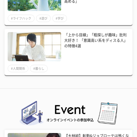
高める」
#ライフハック
#遊び
#学び
「上から目線」「粗探しが趣味」批判
大好き！ 「意識高い系をディスる人」
の特徴4選
#人間関係
#暮らし
オンラインイベントの参加申込
【大林組】転勤&ジョブローテは怖くな