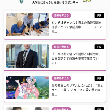
大学生にきっかけを届けるスポンサー
PR
将来を考える
ピンチはチャンス！日本の物流問題を
逆手にとって急成長中 ー ア・プロの
挑...
PR
将来を考える
「日本縦断で培った視野と判断力が、
世界を動かす政策の現場で生きてい
る」
PR
将来を考える
愛知暮らしのリアルはこれだ！ “ちょ
うどいい暮らし”ができる愛知県での
生...
PR
将来を考える