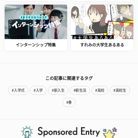
インターンシップ特集
すれみの大学生あるある
この記事に関連するタグ
#入学式
#入学
#新入生
#新生活
#高校
#高校生
#春