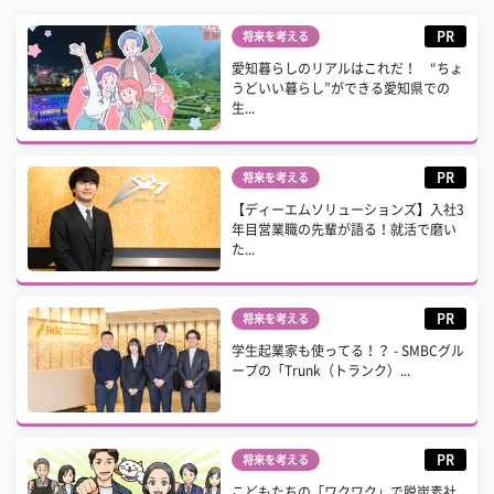
PR
将来を考える
愛知暮らしのリアルはこれだ！ “ちょ
うどいい暮らし”ができる愛知県での
生...
PR
将来を考える
【ディーエムソリューションズ】入社3
年目営業職の先輩が語る！就活で磨い
た...
PR
将来を考える
学生起業家も使ってる！？ - SMBCグル
ープの「Trunk（トランク）...
PR
将来を考える
こどもたちの「ワクワク」で脱炭素社