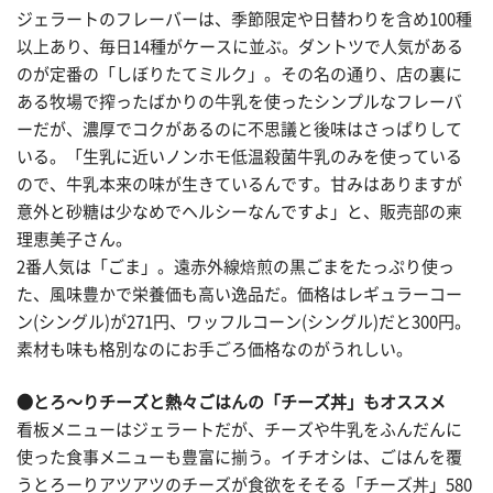
ジェラートのフレーバーは、季節限定や日替わりを含め100種
以上あり、毎日14種がケースに並ぶ。ダントツで人気がある
のが定番の「しぼりたてミルク」。その名の通り、店の裏に
ある牧場で搾ったばかりの牛乳を使ったシンプルなフレーバ
ーだが、濃厚でコクがあるのに不思議と後味はさっぱりして
いる。「生乳に近いノンホモ低温殺菌牛乳のみを使っている
ので、牛乳本来の味が生きているんです。甘みはありますが
意外と砂糖は少なめでヘルシーなんですよ」と、販売部の柬
理恵美子さん。
2番人気は「ごま」。遠赤外線焙煎の黒ごまをたっぷり使っ
た、風味豊かで栄養価も高い逸品だ。価格はレギュラーコー
ン(シングル)が271円、ワッフルコーン(シングル)だと300円。
素材も味も格別なのにお手ごろ価格なのがうれしい。
●とろ～りチーズと熱々ごはんの「チーズ丼」もオススメ
看板メニューはジェラートだが、チーズや牛乳をふんだんに
使った食事メニューも豊富に揃う。イチオシは、ごはんを覆
うとろーりアツアツのチーズが食欲をそそる「チーズ丼」580