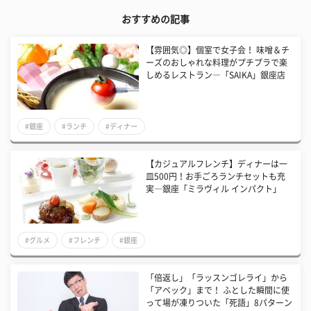
おすすめの記事
【雰囲気◎】個室で女子会！ 味噌＆チ
ーズのおしゃれな料理がプチプラで楽
しめるレストラン―「SAIKA」銀座店
#銀座
#ランチ
#ディナー
【カジュアルフレンチ】ディナーは一
皿500円！お手ごろランチセットも充
実―銀座「ミラヴィル インパクト」
#グルメ
#フレンチ
#銀座
「倍返し」「ラッスンゴレライ」から
「アベック」まで！ ふとした瞬間に使
って場が凍りついた「死語」8パターン