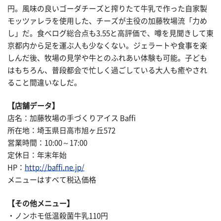
円。風味の良いゴーダチーズと搾りたて牛乳で作った自家製
モッツァレラを使用した、チーズが主役の加藤牧場流「力め
し」だ。食べログ総合点も3.55と高評価で、噂を見聞きして東
京都内から足を運ぶ人も少なくない。ジェラートや食事を楽
しんだ後、牧場の見学や牛とのふれあい体験も可能。子ども
はもちろん、普段都会で忙しく過ごしている大人も癒やされ
ること間違いなしだ。
【店舗データ】
店名：加藤牧場の手づくりアイス Baffi
所在地：埼玉県日高市旭ヶ丘572
営業時間：10:00～17:00
定休日：年末年始
HP：
http://baffi.ne.jp/
メニューはすべて税込価格
【その他メニュー】
・ノンホモ低温殺菌牛乳110円