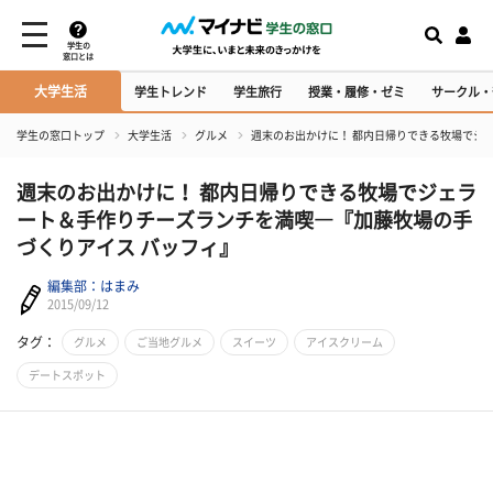
学生の
窓口とは
大学生活
学生トレンド
学生旅行
授業・履修・ゼミ
サークル・
学生の窓口トップ
大学生活
グルメ
週末のお出かけに！ 都内日帰りできる牧場でジ
週末のお出かけに！ 都内日帰りできる牧場でジェラ
ート＆手作りチーズランチを満喫―『加藤牧場の手
づくりアイス バッフィ』
編集部：はまみ
2015/09/12
タグ：
グルメ
ご当地グルメ
スイーツ
アイスクリーム
デートスポット