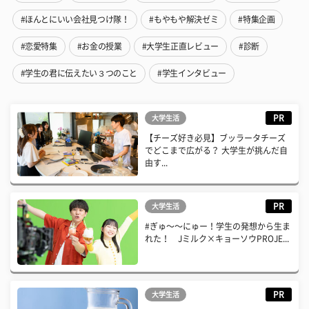
#ほんとにいい会社見つけ隊！
#もやもや解決ゼミ
#特集企画
#恋愛特集
#お金の授業
#大学生正直レビュー
#診断
#学生の君に伝えたい３つのこと
#学生インタビュー
PR
大学生活
【チーズ好き必見】ブッラータチーズ
でどこまで広がる？ 大学生が挑んだ自
由す...
PR
大学生活
#ぎゅ〜〜にゅー！学生の発想から生ま
れた！ Jミルク×キョーソウPROJE...
PR
大学生活