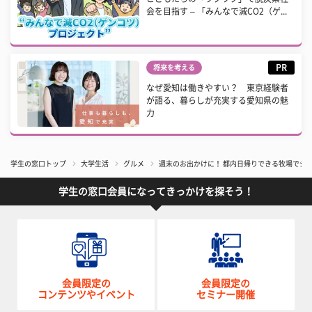
会を目指す – 「みんなで減CO2（ゲ...
PR
将来を考える
なぜ愛知は働きやすい？ 東京経験者
が語る、暮らしが充実する愛知県の魅
力
学生の窓口トップ
大学生活
グルメ
週末のお出かけに！ 都内日帰りできる牧場でジ
学生の窓口会員になってきっかけを探そう！
会員限定の
会員限定の
コンテンツやイベント
セミナー開催