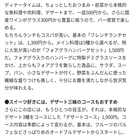
ディナータイムは、ちょっとしたおつまみ・前菜から本格的
な魚料理や肉料理、デザートまで、一皿500円から。さらに国
産ワインがグラス300円から豊富に揃うので、バー感覚で楽し
める。
もちろんランチもコスパが高い。基本の「フレンチランチセ
ット」は、1,300円から。メイン料理は5種から選べるが、特
に人気が高いのが「フォアグラハンバーグセット」1,500円
だ。フォアグラ入りのハンバーグに特製デミグラスソースを
かけ、上からもフォアグラを散らした逸品に、サラダ、スー
プ、パン、小さなデザートが付く。野菜をふんだんに使った
繊細な盛りつけも美しく、十分にお腹を満たしながら贅沢気
分が味わえる。
●スイーツ好きには、デザート三昧のコースもおすすめ
さらにこの店には、もうひとつの目玉が。それは、本格的な
デザート3種をコースにした「デザートコース」1,900円。コ
ース内容は季節によって変わるが、基本は、フルーツのパル
フェなどさっぱりめのオードブルデザートからスタートし、