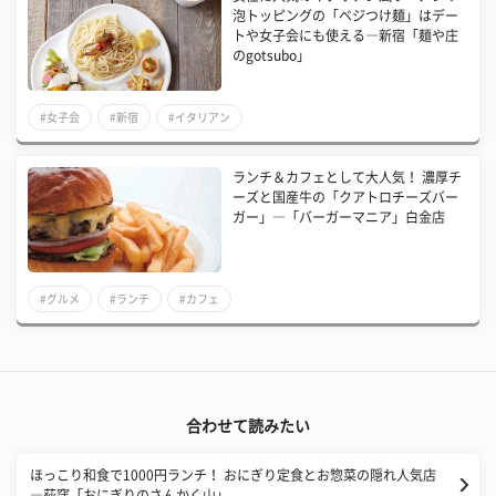
泡トッピングの「ベジつけ麺」はデー
トや女子会にも使える―新宿「麺や庄
のgotsubo」
#女子会
#新宿
#イタリアン
ランチ＆カフェとして大人気！ 濃厚チ
ーズと国産牛の「クアトロチーズバー
ガー」―「バーガーマニア」白金店
#グルメ
#ランチ
#カフェ
合わせて読みたい
ほっこり和食で1000円ランチ！ おにぎり定食とお惣菜の隠れ人気店
―荻窪「おにぎりのさんかく山」