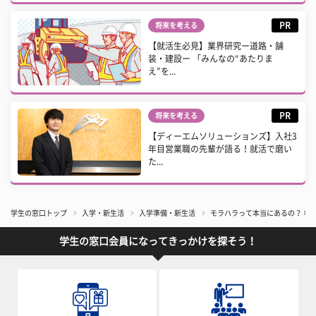
PR
将来を考える
【就活生必見】業界研究ー道路・舗
装・建設ー 「みんなの“あたりま
え”を...
PR
将来を考える
【ディーエムソリューションズ】入社3
年目営業職の先輩が語る！就活で磨い
た...
学生の窓口トップ
入学・新生活
入学準備・新生活
モラハラって本当にあるの？ な
学生の窓口会員になってきっかけを探そう！