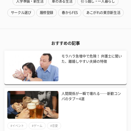
入学準備・新生活
車のある生活
引っ越し・一人暮らし
サークル選び
履修登録
春からFES
あこがれの東京新生活
おすすめの記事
モラハラ急増中で危険！ 弁護士に聞い
た、離婚しやすい夫婦の特徴
人間関係が一瞬で壊れる……新歓コン
パのタブー4選
#イベント
#ゲーム
#恋愛