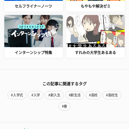
セルフライナーノーツ
もやもや解決ゼミ
インターンシップ特集
すれみの大学生あるある
この記事に関連するタグ
#入学式
#入学
#新入生
#新生活
#高校
#高校生
#春