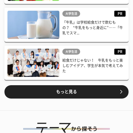
PR
大学生活
「牛乳」は学校給食だけで飲むも
の？ “牛乳をもっと身近に”――「牛
乳でスマ...
PR
大学生活
給食だけじゃない！ 牛乳をもっと楽
しむアイデア、学生が本気で考えてみ
た
もっと見る