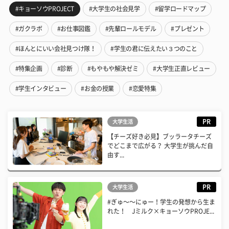
#キョーソウPROJECT
#大学生の社会見学
#留学ロードマップ
#ガクラボ
#お仕事図鑑
#先輩ロールモデル
#プレゼント
#ほんとにいい会社見つけ隊！
#学生の君に伝えたい３つのこと
#特集企画
#診断
#もやもや解決ゼミ
#大学生正直レビュー
#学生インタビュー
#お金の授業
#恋愛特集
PR
大学生活
【チーズ好き必見】ブッラータチーズ
でどこまで広がる？ 大学生が挑んだ自
由す...
PR
大学生活
#ぎゅ〜〜にゅー！学生の発想から生ま
れた！ Jミルク×キョーソウPROJE...