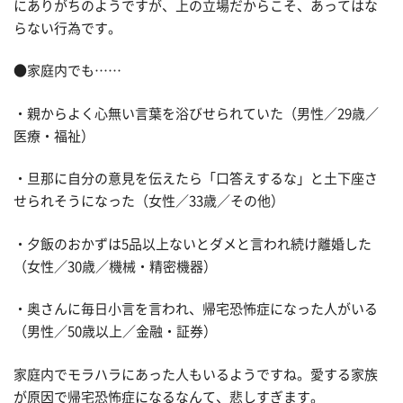
にありがちのようですが、上の立場だからこそ、あってはな
らない行為です。
●家庭内でも……
・親からよく心無い言葉を浴びせられていた（男性／29歳／
医療・福祉）
・旦那に自分の意見を伝えたら「口答えするな」と土下座さ
せられそうになった（女性／33歳／その他）
・夕飯のおかずは5品以上ないとダメと言われ続け離婚した
（女性／30歳／機械・精密機器）
・奥さんに毎日小言を言われ、帰宅恐怖症になった人がいる
（男性／50歳以上／金融・証券）
家庭内でモラハラにあった人もいるようですね。愛する家族
が原因で帰宅恐怖症になるなんて、悲しすぎます。