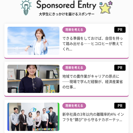
大学生にきっかけを届けるスポンサー
PR
将来を考える
できる準備をしておけば、自信を持っ
て踏み出せる――ヒコロヒーが教えて
くれ...
PR
将来を考える
地域での農作業がキャリアの原点に
──現場で学んだ経験が、経済産業省
の仕事...
PR
将来を考える
新卒社員の3年以内の離職率約4% イン
フラを“錆び”から守るナカボーテッ...