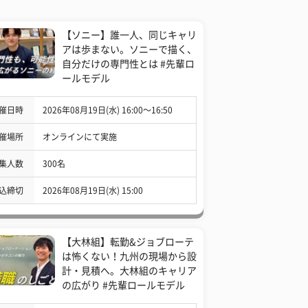
【ソニー】誰一人、同じキャリ
アは歩まない。ソニーで描く、
自分だけの専門性とは #先輩ロ
ールモデル
催日時
2026年08月19日(水) 16:00〜16:50
催場所
オンラインにて実施
集人数
300名
込締切
2026年08月19日(水) 15:00
【大林組】転勤&ジョブローテ
は怖くない！九州の現場から設
計・見積へ。大林組のキャリア
の広がり #先輩ロールモデル