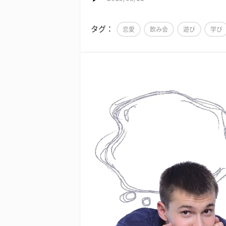
タグ：
恋愛
飲み会
遊び
学び