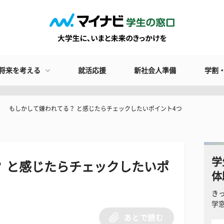
将来を考える
就活応援
新社会人準備
学割
もしかして嫌われてる？ と感じたらチェックしたいポイント4つ
学
 と感じたらチェックしたいポ
体
き
学
あとで読む