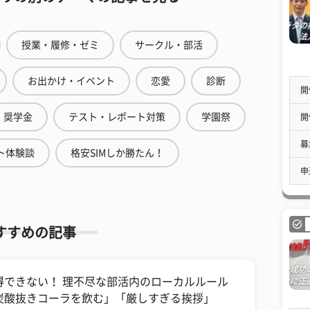
授業・履修・ゼミ
サークル・部活
お出かけ・イベント
恋愛
診断
開
奨学金
テスト・レポート対策
学園祭
開
募
ト体験談
格安SIMしか勝たん！
申
すすめの記事
得できない！ 理不尽な部活内のローカルルール
炭酸抜きコーラを飲む」「厳しすぎる挨拶」