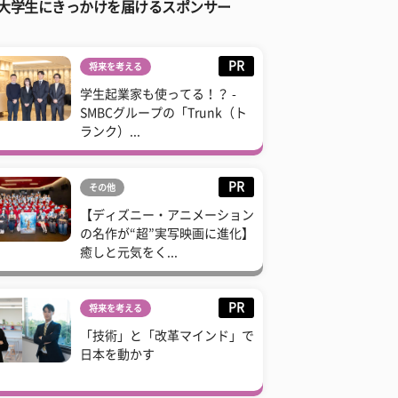
大学生にきっかけを届けるスポンサー
PR
将来を考える
学生起業家も使ってる！？ -
SMBCグループの「Trunk（ト
ランク）...
PR
その他
【ディズニー・アニメーション
の名作が“超”実写映画に進化】
癒しと元気をく...
PR
将来を考える
「技術」と「改革マインド」で
日本を動かす