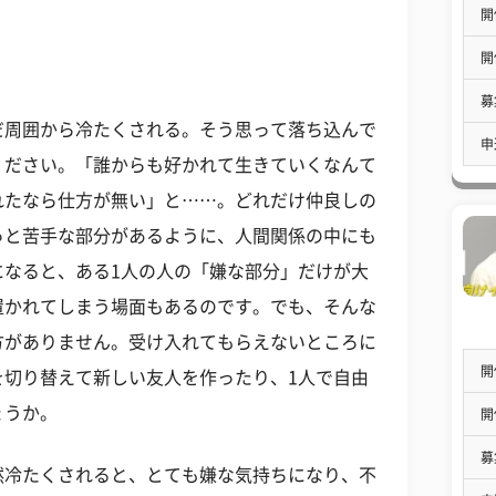
開
開
う
募
だ周囲から冷たくされる。そう思って落ち込んで
申
ください。「誰からも好かれて生きていくなんて
れたなら仕方が無い」と……。どれだけ仲良しの
っと苦手な部分があるように、人間関係の中にも
になると、ある1人の人の「嫌な部分」だけが大
置かれてしまう場面もあるのです。でも、そんな
方がありません。受け入れてもらえないところに
開
を切り替えて新しい友人を作ったり、1人で自由
ょうか。
開
募
然冷たくされると、とても嫌な気持ちになり、不