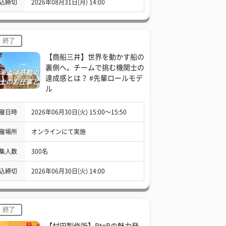
込締切
2026年08月31日(月) 14:00
終了
【商船三井】世界を動かす船の
裏側へ。チームで挑む機関士の
達成感とは？ #先輩ロールモデ
ル
催日時
2026年06月30日(火) 15:00〜15:50
催場所
オンラインにて実施
集人数
300名
込締切
2026年06月30日(火) 14:00
終了
【村田製作所】BtoBの魅力発