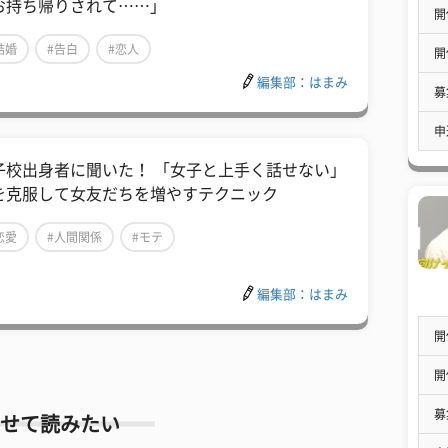
お持ち帰りされて……」
開
結婚
#告白
#恋人
開
編集部：はまみ
募
申
子校出身者に聞いた！ 「女子と上手く話せない」
を克服して女友だちを増やすテクニック
恋愛
#人間関係
#モテ
編集部：はまみ
開
開
募
せて読みたい