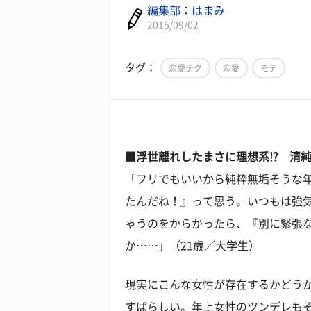
編集部：はまみ
2015/09/02
タグ：
恋愛テク
恋愛
モテ
■浮世離れしたまさに理想系!? 清
「フリでもいいから純粋無垢そうな
たんだね！』って思う。いつもは強
ゃうのをからかったら、『別に緊張
か……」（21歳／大学生）
現実にこんな女性が存在するかどう
すばらしい。年上女性のツンデレも