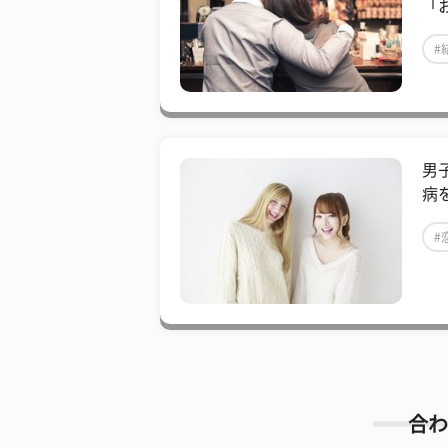
「
#
男
病
#
合わ