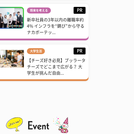
PR
将来を考える
新卒社員の3年以内の離職率約
4% インフラを“錆び”から守る
ナカボーテッ...
PR
大学生活
【チーズ好き必見】ブッラータ
チーズでどこまで広がる？ 大
学生が挑んだ自由...