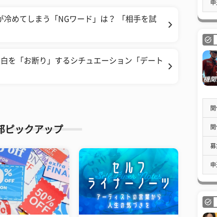
申
が冷めてしまう「NGワード」は？ 「相手を試
告白を「お断り」するシチュエーション「デート
開
開
部ピックアップ
募
申