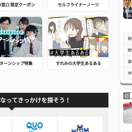
の窓口 限定クーポン
セルフライナーノーツ
開
開
募
ターンシップ特集
すれみの大学生あるある
申
なってきっかけを探そう！