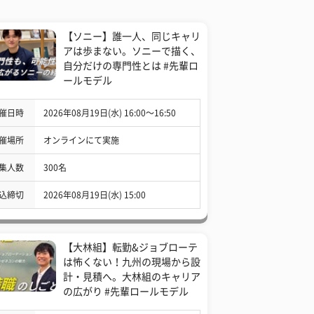
【ソニー】誰一人、同じキャリ
アは歩まない。ソニーで描く、
自分だけの専門性とは #先輩ロ
ールモデル
催日時
2026年08月19日(水) 16:00〜16:50
催場所
オンラインにて実施
集人数
300名
込締切
2026年08月19日(水) 15:00
【大林組】転勤&ジョブローテ
は怖くない！九州の現場から設
計・見積へ。大林組のキャリア
の広がり #先輩ロールモデル