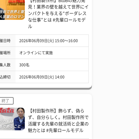
【村田製作所】BtoBの魅力発
見！業界の壁を越えて世界にイ
ンパクトを与える“ボーダレス
な仕事”とは #先輩ロールモデ
ル
催日時
2026年06月09日(火) 15:00〜16:00
催場所
オンラインにて実施
集人数
300名
込締切
2026年06月09日(火) 14:00
終了
【村田製作所】飾らず、偽ら
ず、自分らしく。村田製作所で
活躍する先輩の就活術と企業の
魅力とは #先輩ロールモデル