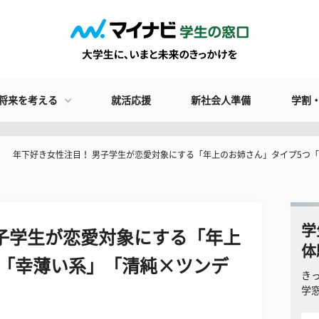
将来を考える
就活応援
新社会人準備
学割
年下好き女性注目！ 男子学生が恋愛対象にする「年上のお姉さん」タイプ5つ
学
子学生が恋愛対象にする「年上
体
つ「幸薄い系」「清純×ツンデ
き
学