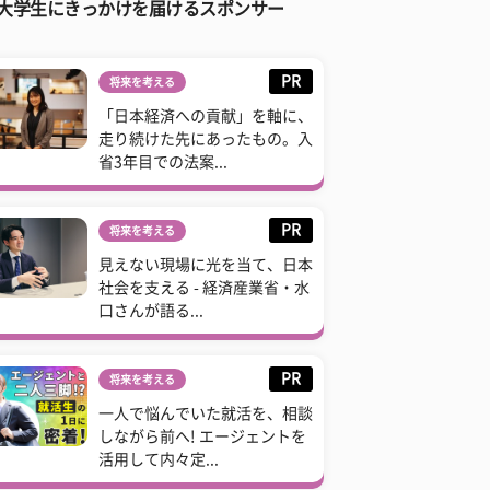
大学生にきっかけを届けるスポンサー
PR
将来を考える
「日本経済への貢献」を軸に、
走り続けた先にあったもの。入
省3年目での法案...
PR
将来を考える
見えない現場に光を当て、日本
社会を支える - 経済産業省・水
口さんが語る...
PR
将来を考える
一人で悩んでいた就活を、相談
しながら前へ! エージェントを
活用して内々定...