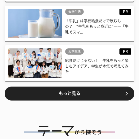
PR
大学生活
「牛乳」は学校給食だけで飲むも
の？ “牛乳をもっと身近に”――「牛
乳でスマ...
PR
大学生活
給食だけじゃない！ 牛乳をもっと楽
しむアイデア、学生が本気で考えてみ
た
もっと見る