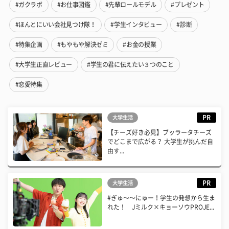
#ガクラボ
#お仕事図鑑
#先輩ロールモデル
#プレゼント
#ほんとにいい会社見つけ隊！
#学生インタビュー
#診断
#特集企画
#もやもや解決ゼミ
#お金の授業
#大学生正直レビュー
#学生の君に伝えたい３つのこと
#恋愛特集
PR
大学生活
【チーズ好き必見】ブッラータチーズ
でどこまで広がる？ 大学生が挑んだ自
由す...
PR
大学生活
#ぎゅ〜〜にゅー！学生の発想から生ま
れた！ Jミルク×キョーソウPROJE...