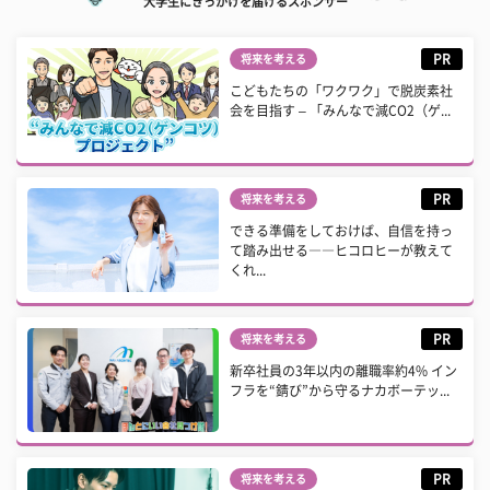
大学生にきっかけを届けるスポンサー
PR
将来を考える
こどもたちの「ワクワク」で脱炭素社
会を目指す – 「みんなで減CO2（ゲ...
PR
将来を考える
できる準備をしておけば、自信を持っ
て踏み出せる――ヒコロヒーが教えて
くれ...
PR
将来を考える
新卒社員の3年以内の離職率約4% イン
フラを“錆び”から守るナカボーテッ...
PR
将来を考える