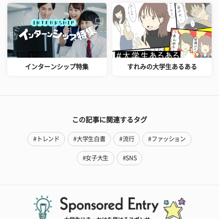
インターンシップ特集
すれみの大学生あるある
この記事に関連するタグ
#トレンド
#大学生白書
#流行
#ファッション
#女子大生
#SNS