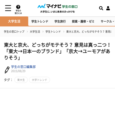
学生の
窓口とは
大学生活
学生トレンド
学生旅行
授業・履修・ゼミ
サークル・
学生の窓口トップ
大学生活
学生トレンド
東大と京大、どっちがモテそう？ 意見は
東大と京大、どっちがモテそう？ 意見は真っ二つ！
「東大→日本一のブランド」「京大→ユーモアがあ
りそう」
学生の窓口編集部
2015/08/29
タグ：
東大生
大学トレンド