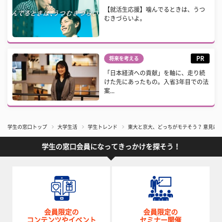
【就活生応援】噛んでるときは、うつ
むきづらいよ。
PR
将来を考える
「日本経済への貢献」を軸に、走り続
けた先にあったもの。入省3年目での法
案...
学生の窓口トップ
大学生活
学生トレンド
東大と京大、どっちがモテそう？ 意見は
学生の窓口会員になってきっかけを探そう！
会員限定の
会員限定の
コンテンツやイベント
セミナー開催