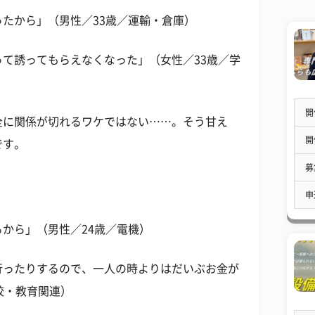
たから」（男性／33歳／運輸・倉庫）
て誘ってもらえなくなった」（女性／33歳／学
開
全に関係が切れるワケではない……。そう甘え
開
です。
募
申
から」（男性／24歳／電機）
行ったりするので、一人の時よりはだいぶお金が
校・教育関連）