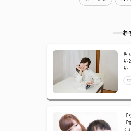
お
男
い
い
#
「
「
く