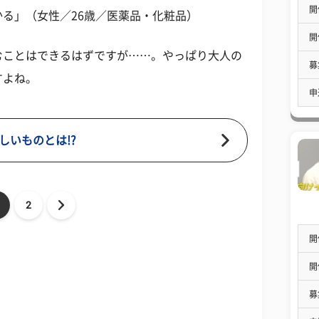
開
る」（女性／26歳／医薬品・化粧品）
開
むことはできるはずですが……。やっぱり大人の
募
すよね。
申
しいものとは!?
2
開
開
募