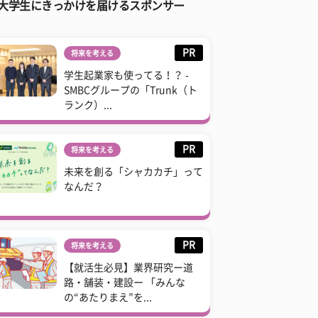
大学生にきっかけを届けるスポンサー
PR
将来を考える
学生起業家も使ってる！？ -
SMBCグループの「Trunk（ト
ランク）...
PR
将来を考える
未来を創る「シャカカチ」って
なんだ？
PR
将来を考える
【就活生必見】業界研究ー道
路・舗装・建設ー 「みんな
の“あたりまえ”を...