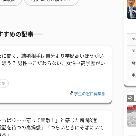
すすめの記事
開
開
女に聞く、結婚相手は自分より学歴高いほうがい
と思う？ 男性→こだわらない、女性→高学歴がい
募
申
恋愛
学生の窓口編集部
やっぱり……恋って素敵！」と感じた瞬間8選
電話を待つの高揚感」「つらいときにそばにいて
れる」