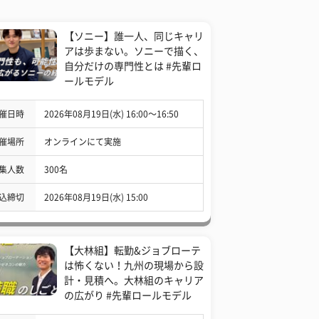
【ソニー】誰一人、同じキャリ
アは歩まない。ソニーで描く、
自分だけの専門性とは #先輩ロ
ールモデル
催日時
2026年08月19日(水) 16:00〜16:50
催場所
オンラインにて実施
集人数
300名
込締切
2026年08月19日(水) 15:00
【大林組】転勤&ジョブローテ
は怖くない！九州の現場から設
計・見積へ。大林組のキャリア
の広がり #先輩ロールモデル