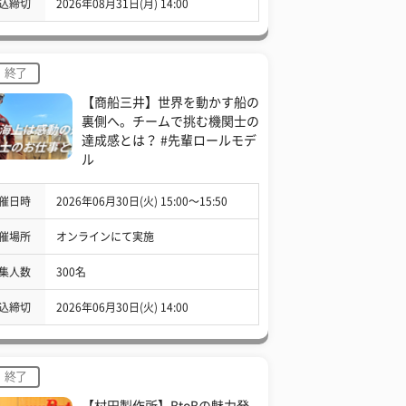
込締切
2026年08月31日(月) 14:00
終了
【商船三井】世界を動かす船の
裏側へ。チームで挑む機関士の
達成感とは？ #先輩ロールモデ
ル
催日時
2026年06月30日(火) 15:00〜15:50
催場所
オンラインにて実施
集人数
300名
込締切
2026年06月30日(火) 14:00
終了
【村田製作所】BtoBの魅力発