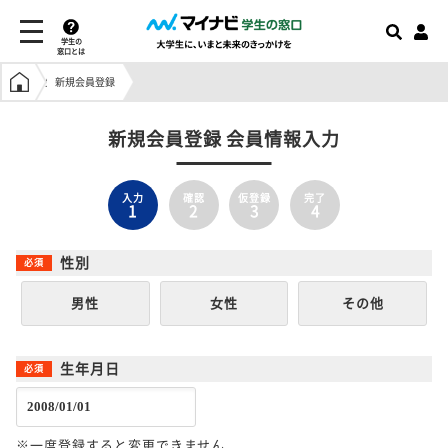
学生の
窓口とは
学生の窓口トップ
新規会員登録
新規会員登録 会員情報入力
入力
確認
仮登録
完了
1
2
3
4
性別
男性
女性
その他
生年月日
※一度登録すると変更できません