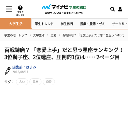
学生の
窓口とは
大学生活
学生トレンド
学生旅行
授業・履修・ゼミ
サークル・
学生の窓口トップ
大学生活
恋愛
百戦錬磨？ 「恋愛上手」だと思う星座ランキング！
百戦錬磨？ 「恋愛上手」だと思う星座ランキング！
3位獅子座、2位蠍座、圧倒的1位は…… 2ページ目
編集部：はまみ
2015/08/17
タグ：
占い
星座
恋愛