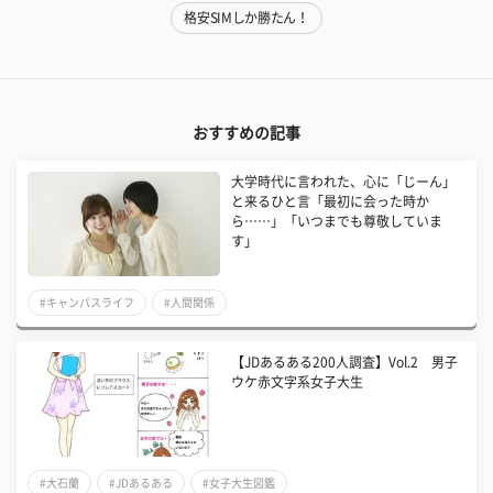
格安SIMしか勝たん！
おすすめの記事
大学時代に言われた、心に「じーん」
と来るひと言「最初に会った時か
ら……」「いつまでも尊敬していま
す」
#キャンパスライフ
#人間関係
【JDあるある200人調査】Vol.2 男子
ウケ赤文字系女子大生
#大石蘭
#JDあるある
#女子大生図鑑