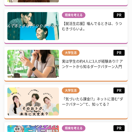
PR
将来を考える
【就活生応援】噛んでるときは、うつ
むきづらいよ。
PR
大学生活
実は学生の約4人に3人が経験あり!? ア
ンケートから知るダークパターン入門
PR
大学生活
「気づいたら課金!?」ネットに潜む“ダ
ークパターン”て、知ってる？
PR
将来を考える