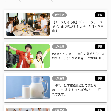
PR
大学生活
【チーズ好き必見】ブッラータチーズ
でどこまで広がる？ 大学生が挑んだ自
由す...
PR
大学生活
#ぎゅ〜〜にゅー！学生の発想から生ま
れた！ Jミルク×キョーソウPROJE...
PR
大学生活
「牛乳」は学校給食だけで飲むも
の？ “牛乳をもっと身近に”――「牛
乳でスマ...
PR
大学生活