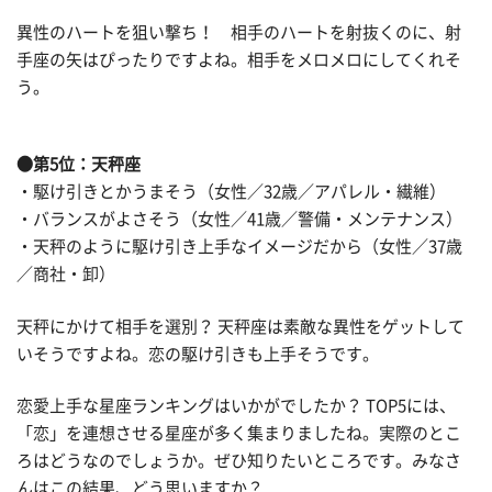
異性のハートを狙い撃ち！ 相手のハートを射抜くのに、射
手座の矢はぴったりですよね。相手をメロメロにしてくれそ
う。
●第5位：天秤座
・駆け引きとかうまそう（女性／32歳／アパレル・繊維）
・バランスがよさそう（女性／41歳／警備・メンテナンス）
・天秤のように駆け引き上手なイメージだから（女性／37歳
／商社・卸）
天秤にかけて相手を選別？ 天秤座は素敵な異性をゲットして
いそうですよね。恋の駆け引きも上手そうです。
恋愛上手な星座ランキングはいかがでしたか？ TOP5には、
「恋」を連想させる星座が多く集まりましたね。実際のとこ
ろはどうなのでしょうか。ぜひ知りたいところです。みなさ
んはこの結果、どう思いますか？