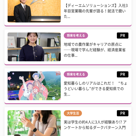
【ディーエムソリューションズ】入社3
年目営業職の先輩が語る！就活で磨い
た...
PR
将来を考える
地域での農作業がキャリアの原点に
──現場で学んだ経験が、経済産業省
の仕事...
PR
将来を考える
愛知暮らしのリアルはこれだ！ “ちょ
うどいい暮らし”ができる愛知県での
生...
PR
大学生活
実は学生の約4人に3人が経験あり!? ア
ンケートから知るダークパターン入門