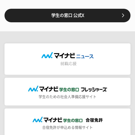
学生の窓口 公式X
学生のための社会人準備応援サイト
合宿免許が申込める情報サイト