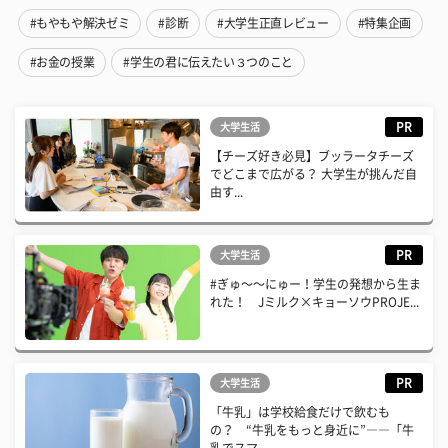
#もやもや解決ゼミ
#診断
#大学生正直レビュー
#特集企画
#お金の授業
#学生の君に伝えたい３つのこと
PR
大学生活
【チーズ好き必見】ブッラータチーズ
でどこまで広がる？ 大学生が挑んだ自
由す...
PR
大学生活
#ぎゅ〜〜にゅー！学生の発想から生ま
れた！ Jミルク×キョーソウPROJE...
PR
大学生活
「牛乳」は学校給食だけで飲むも
の？ “牛乳をもっと身近に”――「牛