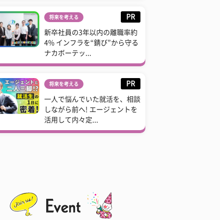
PR
将来を考える
新卒社員の3年以内の離職率約
4% インフラを“錆び”から守る
ナカボーテッ...
PR
将来を考える
一人で悩んでいた就活を、相談
しながら前へ! エージェントを
活用して内々定...