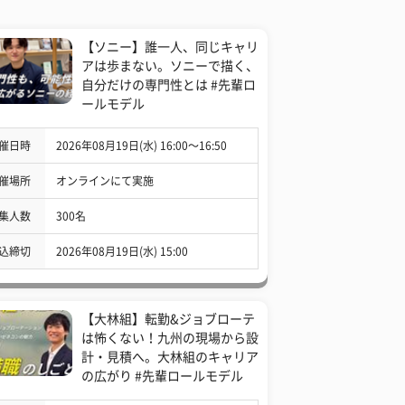
【ソニー】誰一人、同じキャリ
アは歩まない。ソニーで描く、
自分だけの専門性とは #先輩ロ
ールモデル
催日時
2026年08月19日(水) 16:00〜16:50
催場所
オンラインにて実施
集人数
300名
込締切
2026年08月19日(水) 15:00
【大林組】転勤&ジョブローテ
は怖くない！九州の現場から設
計・見積へ。大林組のキャリア
の広がり #先輩ロールモデル