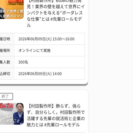
【村田製作所】BtoBの魅力発
見！業界の壁を越えて世界にイ
ンパクトを与える“ボーダレス
な仕事”とは #先輩ロールモデ
ル
催日時
2026年06月09日(火) 15:00〜16:00
催場所
オンラインにて実施
集人数
300名
込締切
2026年06月09日(火) 14:00
終了
【村田製作所】飾らず、偽ら
ず、自分らしく。村田製作所で
活躍する先輩の就活術と企業の
魅力とは #先輩ロールモデル