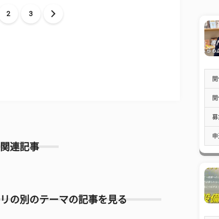
2
3
開
開
募
申
関連記事
リの別のテーマの記事を見る