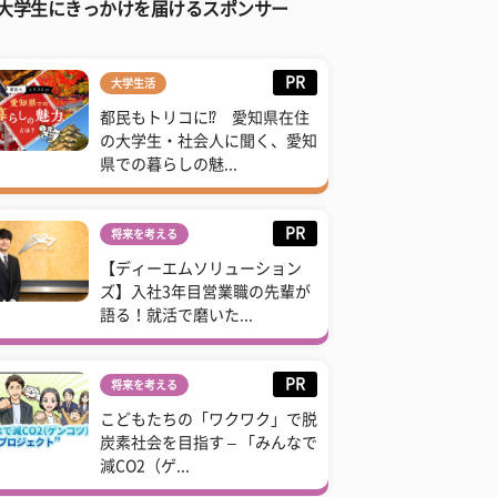
大学生にきっかけを届けるスポンサー
PR
大学生活
都民もトリコに⁉ 愛知県在住
の大学生・社会人に聞く、愛知
県での暮らしの魅...
PR
将来を考える
【ディーエムソリューション
ズ】入社3年目営業職の先輩が
語る！就活で磨いた...
PR
将来を考える
こどもたちの「ワクワク」で脱
炭素社会を目指す – 「みんなで
減CO2（ゲ...