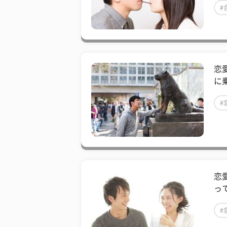
#
恋
に
#
恋
っ
#