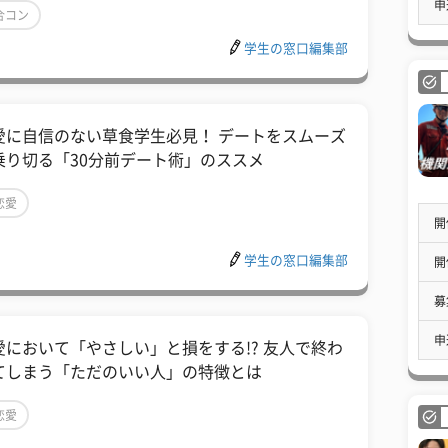
申
合コン
学生の窓口編集部
愛に自信のない草食学生必見！ デートをスムーズ
乗り切る「30分前デート術」のススメ
恋愛
開
学生の窓口編集部
開
募
申
愛において「やさしい」と損をする!? 友人で終わ
てしまう「ただのいい人」の特徴とは
恋愛