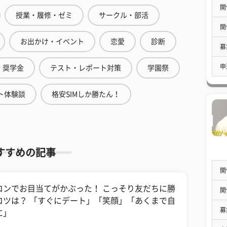
開
授業・履修・ゼミ
サークル・部活
開
お出かけ・イベント
恋愛
診断
募
申
奨学金
テスト・レポート対策
学園祭
ト体験談
格安SIMしか勝たん！
すすめの記事
開
コンでお目当てがかぶった！ こっそり友だちに勝
開
コツは？ 「すぐにデート」「笑顔」「あくまで自
募
に」