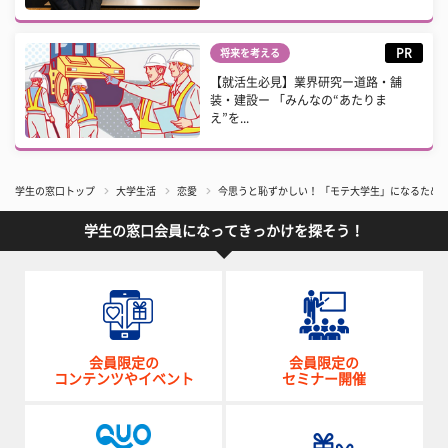
PR
将来を考える
【就活生必見】業界研究ー道路・舗
装・建設ー 「みんなの“あたりま
え”を...
学生の窓口トップ
大学生活
恋愛
今思うと恥ずかしい！ 「モテ大学生」になるため
学生の窓口会員になってきっかけを探そう！
会員限定の
会員限定の
コンテンツやイベント
セミナー開催