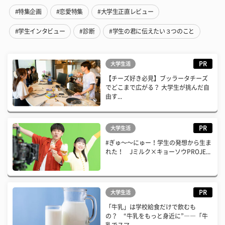
#特集企画
#恋愛特集
#大学生正直レビュー
#学生インタビュー
#診断
#学生の君に伝えたい３つのこと
PR
大学生活
【チーズ好き必見】ブッラータチーズ
でどこまで広がる？ 大学生が挑んだ自
由す...
PR
大学生活
#ぎゅ〜〜にゅー！学生の発想から生ま
れた！ Jミルク×キョーソウPROJE...
PR
大学生活
「牛乳」は学校給食だけで飲むも
の？ “牛乳をもっと身近に”――「牛