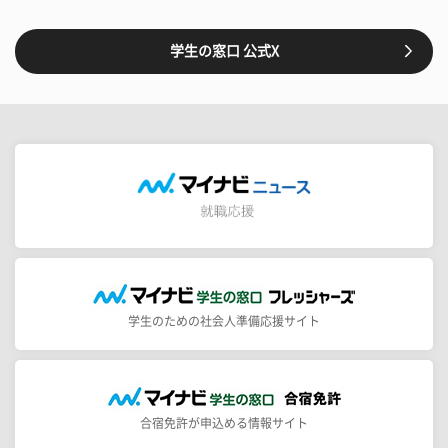
学生の窓口 公式X
学生のための社会人準備応援サイト
合宿免許が申込める情報サイト