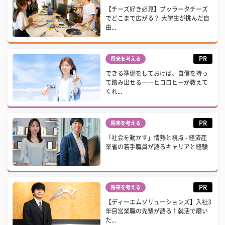
【チーズ好き必見】ブッラータチーズ
でどこまで広がる？ 大学生が挑んだ自
由...
PR
将来を考える
できる準備をしておけば、自信を持っ
て踏み出せる――ヒコロヒーが教えて
くれ...
PR
将来を考える
「社会を動かす」情熱と視点 - 経済産
業省の若手職員が語るキャリアと経験
PR
将来を考える
【ディーエムソリューションズ】入社3
年目営業職の先輩が語る！就活で磨い
た...