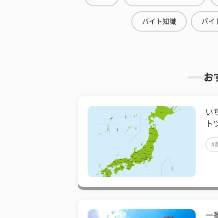
バイト知識
バイ
お
い
ト
#
一