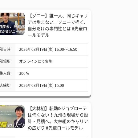
【ソニー】誰一人、同じキャリ
アは歩まない。ソニーで描く、
自分だけの専門性とは #先輩ロ
ールモデル
催日時
2026年08月19日(水) 16:00〜16:50
催場所
オンラインにて実施
集人数
300名
込締切
2026年08月19日(水) 15:00
【大林組】転勤&ジョブローテ
は怖くない！九州の現場から設
計・見積へ。大林組のキャリア
の広がり #先輩ロールモデル