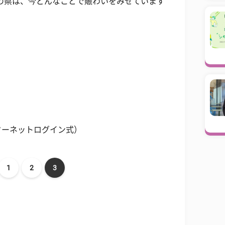
の県は、今どんなことで賑わいをみせています
ターネットログイン式）
1
2
3