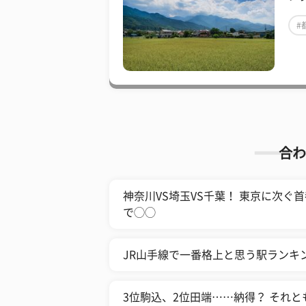
#
合わ
神奈川VS埼玉VS千葉！ 東京に次ぐ
で◯◯
JR山手線で一番格上と思う駅ランキン
3位駒込、2位田端……納得？ それと