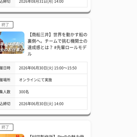
込締切
2026年08月31日(月) 14:00
終了
【商船三井】世界を動かす船の
裏側へ。チームで挑む機関士の
達成感とは？ #先輩ロールモデ
ル
催日時
2026年06月30日(火) 15:00〜15:50
催場所
オンラインにて実施
集人数
300名
込締切
2026年06月30日(火) 14:00
終了
【村田製作所】BtoBの魅力発