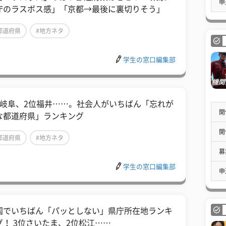
申
庁のラスボス感」「京都→最後に裏切りそう」
都道府県
#地方ネタ
学生の窓口編集部
位岐阜、2位福井……。社会人がいちばん「忘れが
開
な都道府県」ランキング
開
都道府県
#地方ネタ
募
学生の窓口編集部
申
国でいちばん「パッとしない」県庁所在地ランキ
グ！ 3位さいたま、2位松江……