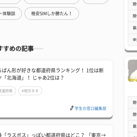
開
ト体験談
格安SIMしか勝たん！
開
募
申
すすめの記事
ちばん形が好きな都道府県ランキング！ 1位は断
ツ「北海道」！ じゃあ2位は？
都道府県
#地方ネタ
開
学生の窓口編集部
開
募
番「ラスボス」っぽい都道府県はどこ？ 「東京→