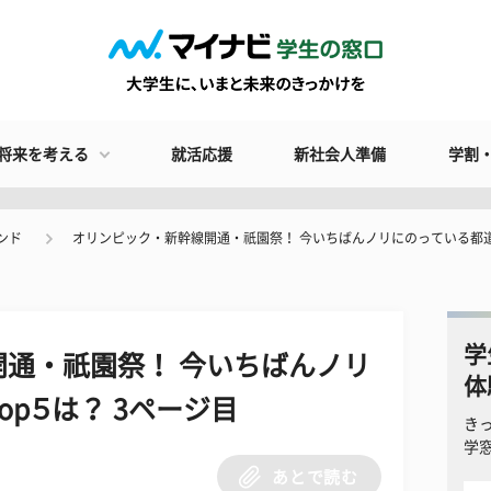
将来を考える
就活応援
新社会人準備
学割
ンド
オリンピック・新幹線開通・祇園祭！ 今いちばんノリにのっている都道
学
通・祇園祭！ 今いちばんノリ
体
p５は？ 3ページ目
き
学
あとで読む