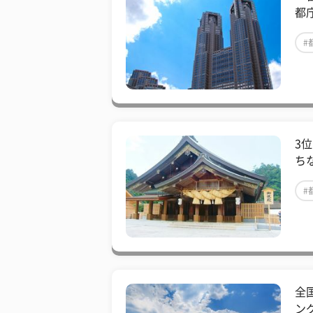
都
#
3
ち
#
全
ン