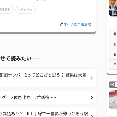
都道府県
#地方ネタ
学生の窓口編集部
開
開
募
せて読みたい
申
首都圏ナンバー2ってどこだと思う？ 結果は大差
グ！ 3位恵比寿、2位新宿……
も異議あり？ JR山手線で一番影が薄いと思う駅