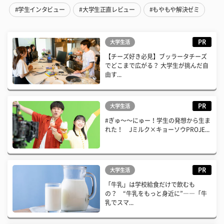
#学生インタビュー
#大学生正直レビュー
#もやもや解決ゼミ
PR
大学生活
【チーズ好き必見】ブッラータチーズ
でどこまで広がる？ 大学生が挑んだ自
由す...
PR
大学生活
#ぎゅ〜〜にゅー！学生の発想から生ま
れた！ Jミルク×キョーソウPROJE...
PR
大学生活
「牛乳」は学校給食だけで飲むも
の？ “牛乳をもっと身近に”――「牛
乳でスマ...