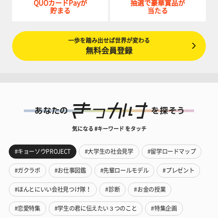
QUOカードPayが
抽選で豪華賞品が
貯まる
当たる
一歩を踏み出せば世界が変わる
無料会員登録
気になる #キーワード をタッチ
#キョーソウPROJECT
#大学生の社会見学
#留学ロードマップ
#ガクラボ
#お仕事図鑑
#先輩ロールモデル
#プレゼント
#ほんとにいい会社見つけ隊！
#診断
#お金の授業
#恋愛特集
#学生の君に伝えたい３つのこと
#特集企画