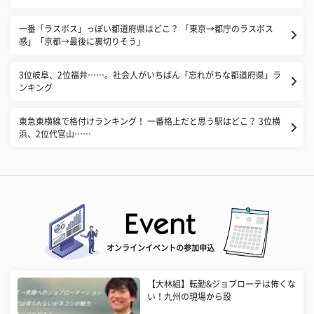
一番「ラスボス」っぽい都道府県はどこ？ 「東京→都庁のラスボス
感」「京都→最後に裏切りそう」
3位岐阜、2位福井……。社会人がいちばん「忘れがちな都道府県」ラ
ンキング
東急東横線で格付けランキング！ 一番格上だと思う駅はどこ？ 3位横
浜、2位代官山……
オンラインイベントの参加申込
【大林組】転勤&ジョブローテは怖くな
い！九州の現場から設