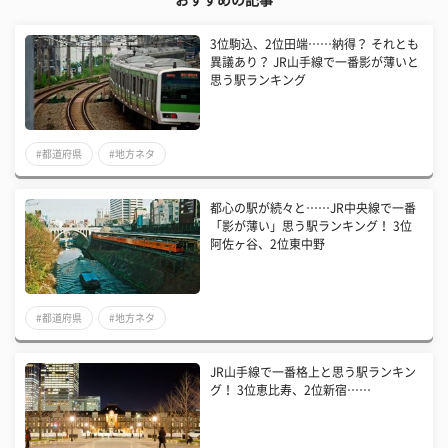
3位駒込、2位田端……納得？ それとも
異議あり？ JR山手線で一番影が薄いと
思う駅ランキング
#都道府県
#地方ネタ
都心の駅が続々と……JR中央線で一番
「影が薄い」思う駅ランキング！ 3位
阿佐ヶ谷、2位東中野
#都道府県
#地方ネタ
JR山手線で一番格上と思う駅ランキン
グ！ 3位恵比寿、2位新宿……