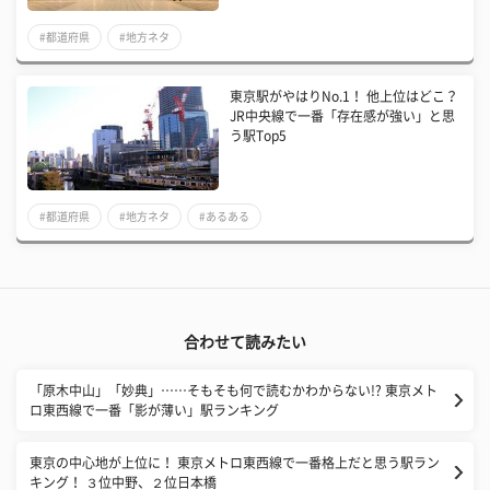
#都道府県
#地方ネタ
東京駅がやはりNo.1！ 他上位はどこ？
JR中央線で一番「存在感が強い」と思
う駅Top5
#都道府県
#地方ネタ
#あるある
合わせて読みたい
「原木中山」「妙典」……そもそも何で読むかわからない!? 東京メト
ロ東西線で一番「影が薄い」駅ランキング
東京の中心地が上位に！ 東京メトロ東西線で一番格上だと思う駅ラン
キング！ ３位中野、２位日本橋