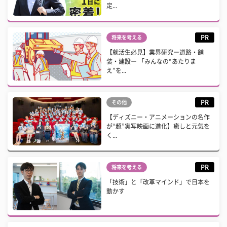
定...
PR
将来を考える
【就活生必見】業界研究ー道路・舗
装・建設ー 「みんなの“あたりま
え”を...
PR
その他
【ディズニー・アニメーションの名作
が“超”実写映画に進化】癒しと元気を
く...
PR
将来を考える
「技術」と「改革マインド」で日本を
動かす