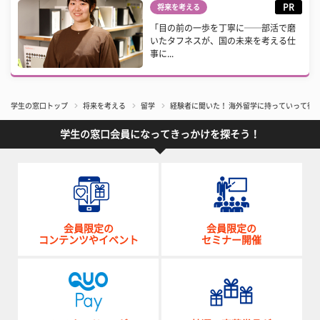
PR
将来を考える
「目の前の一歩を丁寧に──部活で磨
いたタフネスが、国の未来を考える仕
事に...
学生の窓口トップ
将来を考える
留学
経験者に聞いた！ 海外留学に持っていって役
学生の窓口会員になってきっかけを探そう！
会員限定の
会員限定の
コンテンツやイベント
セミナー開催