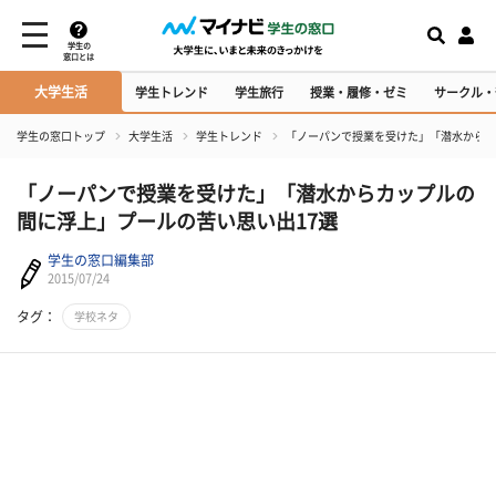
学生の
窓口とは
大学生活
学生トレンド
学生旅行
授業・履修・ゼミ
サークル・
学生の窓口トップ
大学生活
学生トレンド
「ノーパンで授業を受けた」「潜水からカ
「ノーパンで授業を受けた」「潜水からカップルの
間に浮上」プールの苦い思い出17選
学生の窓口編集部
2015/07/24
タグ：
学校ネタ