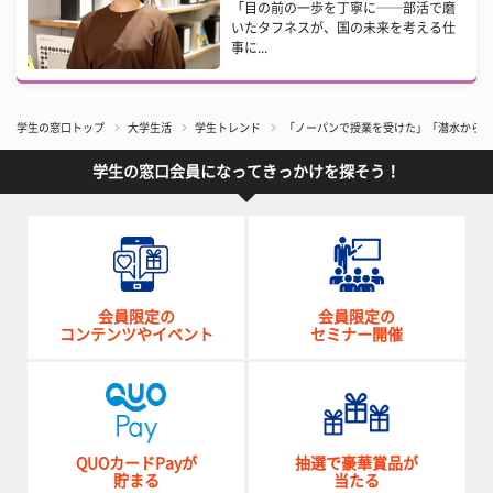
「目の前の一歩を丁寧に──部活で磨
いたタフネスが、国の未来を考える仕
事に...
学生の窓口トップ
大学生活
学生トレンド
「ノーパンで授業を受けた」「潜水からカ
学生の窓口会員になってきっかけを探そう！
会員限定の
会員限定の
コンテンツやイベント
セミナー開催
QUOカードPayが
抽選で豪華賞品が
貯まる
当たる