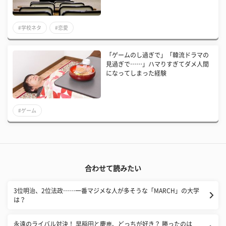
#学校ネタ
#恋愛
「ゲームのし過ぎで」「韓流ドラマの
見過ぎで……」ハマりすぎてダメ人間
になってしまった経験
#ゲーム
合わせて読みたい
3位明治、2位法政……一番マジメな人が多そうな「MARCH」の大学
は？
永遠のライバル対決！ 早稲田と慶應、どっちが好き？ 勝ったのは