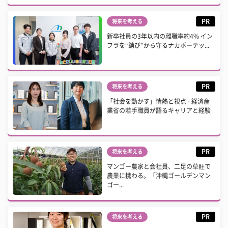
PR
将来を考える
新卒社員の3年以内の離職率約4% イン
フラを“錆び”から守るナカボーテッ...
PR
将来を考える
「社会を動かす」情熱と視点 - 経済産
業省の若手職員が語るキャリアと経験
PR
将来を考える
マンゴー農家と会社員、二足の草鞋で
農業に携わる。「沖縄ゴールデンマン
ゴー...
PR
将来を考える