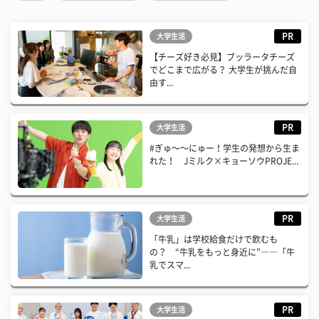
PR
大学生活
【チーズ好き必見】ブッラータチーズ
でどこまで広がる？ 大学生が挑んだ自
由す...
PR
大学生活
#ぎゅ〜〜にゅー！学生の発想から生ま
れた！ Jミルク×キョーソウPROJE...
PR
大学生活
「牛乳」は学校給食だけで飲むも
の？ “牛乳をもっと身近に”――「牛
乳でスマ...
PR
大学生活