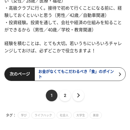
い（女性／28歳／医療・福祉）
・高級クラブに行く。接待で初めて行くことになる前に、経
験しておくといいと思う（男性／42歳／自動車関連）
・投資経験。投資を通して、会社や経済の仕組みを知ること
ができるから（男性／40歳／学校・教育関連）
経験を積むことは、とても大切。若いうちにいろいろチャレ
ンジしておけば、必ずどこかで役立ちますよ！
お金がなくてもこだわるべき「食」のポイン
次のページ
ト
1
2
タグ：
学び
ライフハック
社会人
大学生
美容