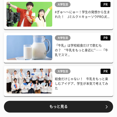
PR
大学生活
#ぎゅ〜〜にゅー！学生の発想から生ま
れた！ Jミルク×キョーソウPROJE...
PR
大学生活
「牛乳」は学校給食だけで飲むも
の？ “牛乳をもっと身近に”――「牛
乳でスマ...
PR
大学生活
給食だけじゃない！ 牛乳をもっと楽
しむアイデア、学生が本気で考えてみ
た
もっと見る