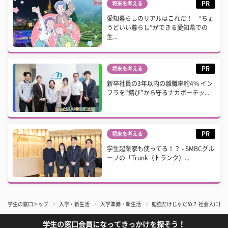
PR
将来を考える
愛知暮らしのリアルはこれだ！ “ちょ
うどいい暮らし”ができる愛知県での
生...
PR
将来を考える
新卒社員の3年以内の離職率約4% イン
フラを“錆び”から守るナカボーテッ...
PR
将来を考える
学生起業家も使ってる！？ - SMBCグル
ープの「Trunk（トランク）...
学生の窓口トップ
入学・新生活
入学準備・新生活
勉強だけじゃだめ？ 社会人に聞
学生の窓口会員になってきっかけを探そう！