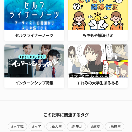
セルフライナーノーツ
もやもや解決ゼミ
インターンシップ特集
すれみの大学生あるある
この記事に関連するタグ
#入学式
#入学
#新入生
#新生活
#高校
#高校生