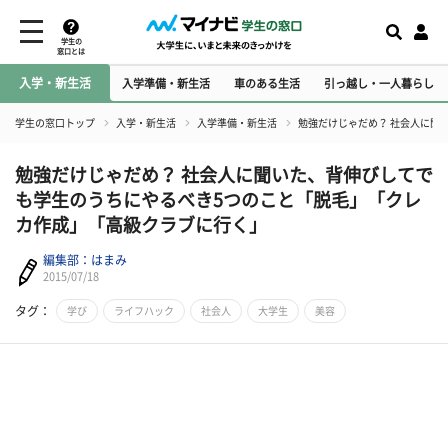
学生の
窓口とは
入学・新生活
入学準備・新生活
車のある生活
引っ越し・一人暮らし
学生の窓口トップ
入学・新生活
入学準備・新生活
勉強だけじゃだめ？ 社会人に聞
勉強だけじゃだめ？ 社会人に聞いた、背伸びしてで
も学生のうちにやるべき5つのこと「脱毛」「クレ
カ作成」「高級クラブに行く」
編集部：はまみ
2015/07/18
タグ：
学び
ライフハック
社会人
大学生
美容