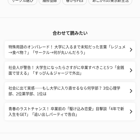
サークル選び
履修登録
春からFES
あこがれの東京新生活
合わせて読みたい
特殊用語のオンパレード！ 大学に入るまで未知だった言葉「レジュメ
→食べ物？」「サークル→何が丸いんだろう」
社会人が警告！ 大学生になったらさすがに卒業すべきこと5つ「金銭
面で甘える」「すっぴん＆ジャージで外出」
社会に出て実感……もし大学に入り直せるなら何学部？ 3位心理学
部、2位薬学部、1位は
青春のラストチャンス！ 卒業前の「駆け込み恋愛」目撃談「4年で新
入生をGET」「追い出しパーティで告白」