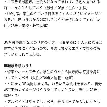
・エステで男磨き。社会人になってまわりから色々言われる
前に、なんとかしておく（男性／26歳／生保・損保）
・UV対策。学生のうちから日傘をさすのはださいイメージが
あるが、若いうちから対策しておくと後悔しなくてすむ（女
性／28歳／学校・教育関連）
UV対策や脱毛などの「体のケア」はお早めに！ 大人になると
体重が落ちにくくなるので、今のうちからエステで絞るのも
アリかもしれませんね。
■経験を積もう！
・留学やホームステイ。学生のうちから国際的な感覚を身に
つけておくべき（女性／34歳／運輸・倉庫）
・とにかくOB訪問しまくる。いろいろな会社をまわり、自分
が将来働くイメージづくりをしておくと良い（男性／28歳／
情報・IT）
・アルバイトはやっておくべき。社会に出てから役に立たな