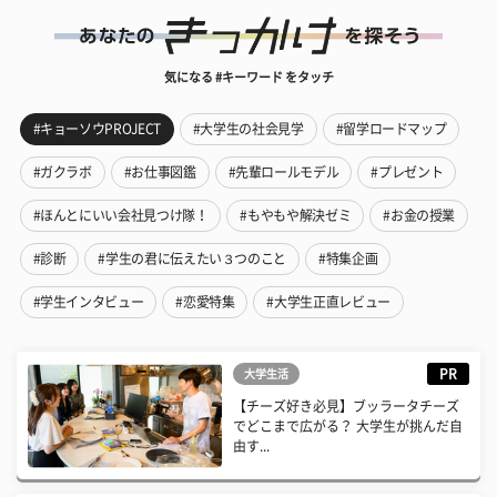
気になる #キーワード をタッチ
#キョーソウPROJECT
#大学生の社会見学
#留学ロードマップ
#ガクラボ
#お仕事図鑑
#先輩ロールモデル
#プレゼント
#ほんとにいい会社見つけ隊！
#もやもや解決ゼミ
#お金の授業
#診断
#学生の君に伝えたい３つのこと
#特集企画
#学生インタビュー
#恋愛特集
#大学生正直レビュー
PR
大学生活
【チーズ好き必見】ブッラータチーズ
でどこまで広がる？ 大学生が挑んだ自
由す...