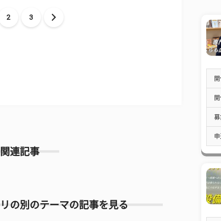
2
3
開
開
募
申
関連記事
リの別のテーマの記事を見る