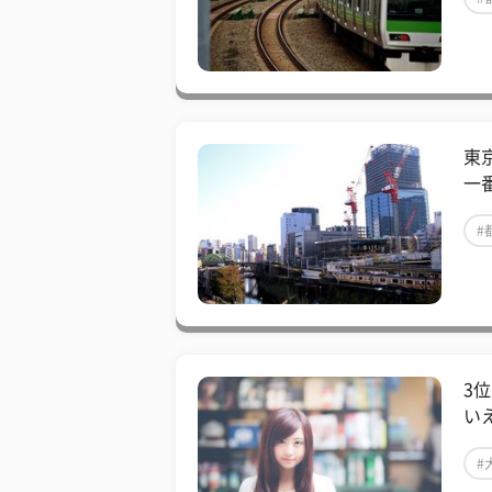
東
一
#
3
いえ
#