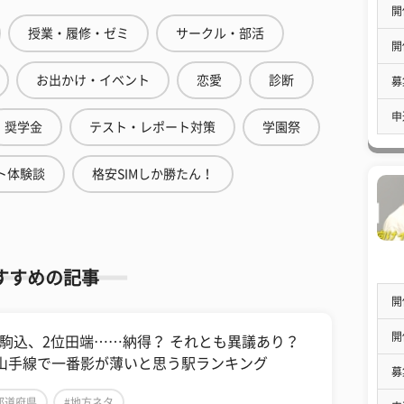
開
授業・履修・ゼミ
サークル・部活
開
お出かけ・イベント
恋愛
診断
募
申
奨学金
テスト・レポート対策
学園祭
ト体験談
格安SIMしか勝たん！
すすめの記事
開
開
位駒込、2位田端……納得？ それとも異議あり？
R山手線で一番影が薄いと思う駅ランキング
募
都道府県
#地方ネタ