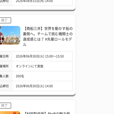
込締切
2026年08月31日(月) 14:00
終了
【商船三井】世界を動かす船の
裏側へ。チームで挑む機関士の
達成感とは？ #先輩ロールモデ
ル
催日時
2026年06月30日(火) 15:00〜15:50
催場所
オンラインにて実施
集人数
300名
込締切
2026年06月30日(火) 14:00
終了
【村田製作所】BtoBの魅力発