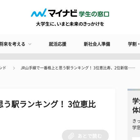
将来を考える
就活応援
新社会人準備
学割
ンド
JR山手線で一番格上と思う駅ランキング！ 3位恵比寿、2位新宿……
学
思う駅ランキング！ 3位恵比
体
き
学
あとで読む