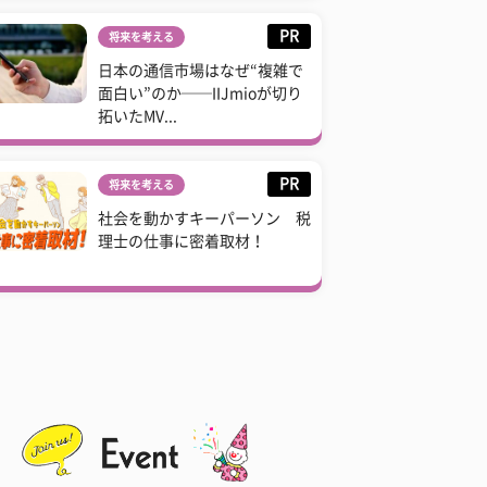
PR
将来を考える
日本の通信市場はなぜ“複雑で
面白い”のか──IIJmioが切り
拓いたMV...
PR
将来を考える
社会を動かすキーパーソン 税
理士の仕事に密着取材！