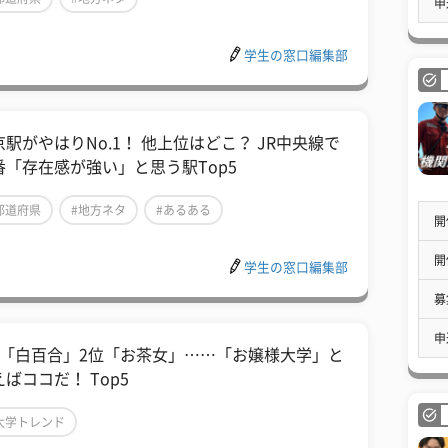
申
学生の窓口編集部
京駅がやはりNo.1！ 他上位はどこ？ JR中央線で
番「存在感が強い」と思う駅Top5
都道府県
#地方ネタ
#あるある
開
開
学生の窓口編集部
募
申
位「白百合」2位「お茶女」……「お嬢様大学」と
ばココだ！ Top5
大学トレンド