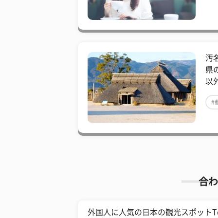
汚
県
以
#
合わ
外国人に人気の日本の観光スポットTo