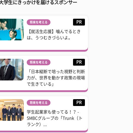
大学生にきっかけを届けるスポンサー
PR
将来を考える
【就活生応援】噛んでるとき
は、うつむきづらいよ。
PR
将来を考える
「日本縦断で培った視野と判断
力が、世界を動かす政策の現場
で生きている」
PR
将来を考える
学生起業家も使ってる！？ -
SMBCグループの「Trunk（ト
ランク）...