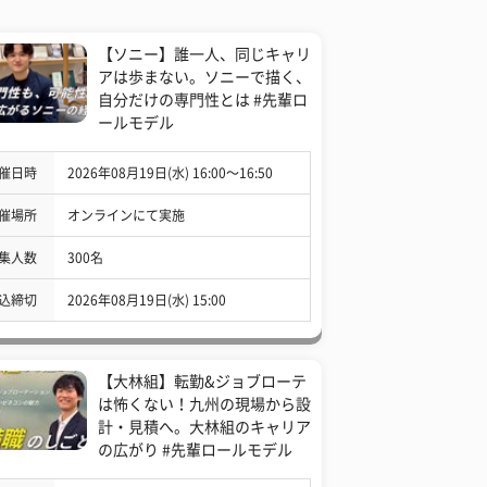
【ソニー】誰一人、同じキャリ
アは歩まない。ソニーで描く、
自分だけの専門性とは #先輩ロ
ールモデル
催日時
2026年08月19日(水) 16:00〜16:50
催場所
オンラインにて実施
集人数
300名
込締切
2026年08月19日(水) 15:00
【大林組】転勤&ジョブローテ
は怖くない！九州の現場から設
計・見積へ。大林組のキャリア
の広がり #先輩ロールモデル