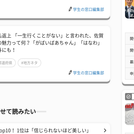
学生の窓口編集部
名返上 「一生行くことがない」と言われた、佐賀
開
の魅力って何？「がばいばあちゃん」「はなわ」
外にも！
開
募
都道府県
#地方ネタ
学生の窓口編集部
申
せて読みたい
p10！ 1位は「信じられないほど美しい」