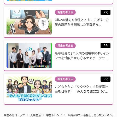
PR
将来を考える
Oliveの魅力を学生とともに広げる - 企
業の課題から創出した実践的な...
PR
将来を考える
新卒社員の3年以内の離職率約4% イン
フラを“錆び”から守るナカボーテッ...
PR
将来を考える
こどもたちの「ワクワク」で脱炭素社
会を目指す – 「みんなで減CO2（ゲ...
学生の窓口トップ
大学生活
学生トレンド
JR山手線で一番格上と思う駅ランキング！