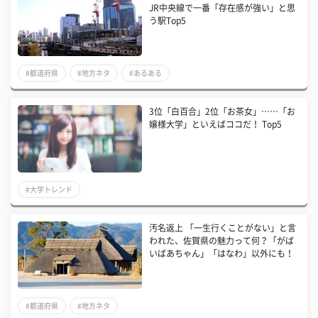
JR中央線で一番「存在感が強い」と思
う駅Top5
#都道府県
#地方ネタ
#あるある
3位「白百合」2位「お茶女」……「お
嬢様大学」といえばココだ！ Top5
#大学トレンド
汚名返上 「一生行くことがない」と言
われた、佐賀県の魅力って何？「がば
いばあちゃん」「はなわ」以外にも！
#都道府県
#地方ネタ