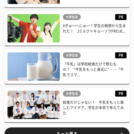
PR
大学生活
#ぎゅ〜〜にゅー！学生の発想から生ま
れた！ Jミルク×キョーソウPROJE...
PR
大学生活
「牛乳」は学校給食だけで飲むも
の？ “牛乳をもっと身近に”――「牛
乳でスマ...
PR
大学生活
給食だけじゃない！ 牛乳をもっと楽
しむアイデア、学生が本気で考えてみ
た