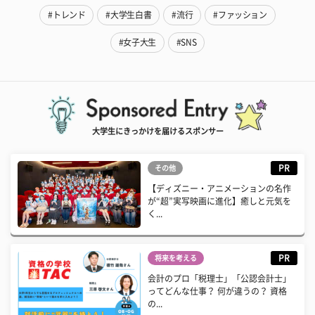
#トレンド
#大学生白書
#流行
#ファッション
#女子大生
#SNS
大学生にきっかけを届けるスポンサー
PR
その他
【ディズニー・アニメーションの名作
が“超”実写映画に進化】癒しと元気を
く...
PR
将来を考える
会計のプロ「税理士」「公認会計士」
ってどんな仕事？ 何が違うの？ 資格
の...