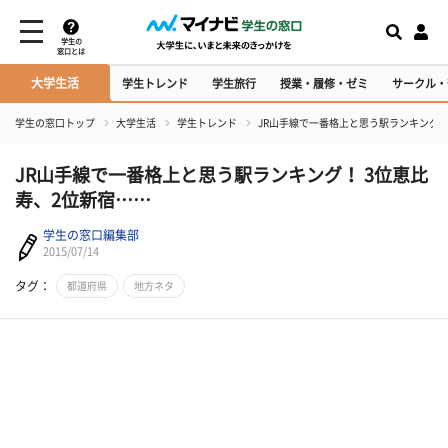
学生の
窓口とは
大学生活
学生トレンド
学生旅行
授業・履修・ゼミ
サークル・
学生の窓口トップ
大学生活
学生トレンド
JR山手線で一番格上と思う駅ランキング！
JR山手線で一番格上と思う駅ランキング！ 3位恵比
寿、2位新宿……
学生の窓口編集部
2015/07/14
タグ：
都道府県
地方ネタ