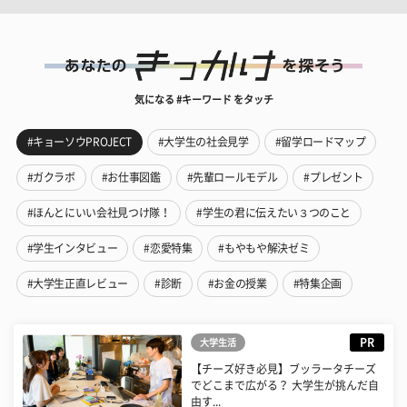
気になる #キーワード をタッチ
#キョーソウPROJECT
#大学生の社会見学
#留学ロードマップ
#ガクラボ
#お仕事図鑑
#先輩ロールモデル
#プレゼント
#ほんとにいい会社見つけ隊！
#学生の君に伝えたい３つのこと
#学生インタビュー
#恋愛特集
#もやもや解決ゼミ
#大学生正直レビュー
#診断
#お金の授業
#特集企画
PR
大学生活
【チーズ好き必見】ブッラータチーズ
でどこまで広がる？ 大学生が挑んだ自
由す...