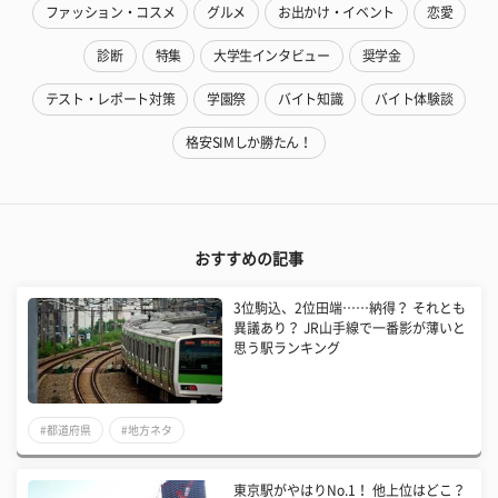
ファッション・コスメ
グルメ
お出かけ・イベント
恋愛
診断
特集
大学生インタビュー
奨学金
テスト・レポート対策
学園祭
バイト知識
バイト体験談
格安SIMしか勝たん！
おすすめの記事
3位駒込、2位田端……納得？ それとも
異議あり？ JR山手線で一番影が薄いと
思う駅ランキング
#都道府県
#地方ネタ
東京駅がやはりNo.1！ 他上位はどこ？