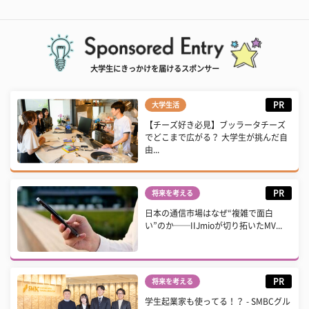
大学生にきっかけを届けるスポンサー
PR
大学生活
【チーズ好き必見】ブッラータチーズ
でどこまで広がる？ 大学生が挑んだ自
由...
PR
将来を考える
日本の通信市場はなぜ“複雑で面白
い”のか──IIJmioが切り拓いたMV...
PR
将来を考える
学生起業家も使ってる！？ - SMBCグル