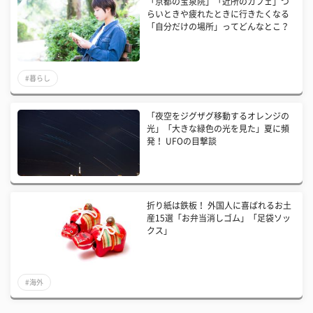
「京都の宝泉院」「近所のカフェ」つ
らいときや疲れたときに行きたくなる
「自分だけの場所」ってどんなとこ？
#暮らし
「夜空をジグザグ移動するオレンジの
光」「大きな緑色の光を見た」夏に頻
発！ UFOの目撃談
折り紙は鉄板！ 外国人に喜ばれるお土
産15選「お弁当消しゴム」「足袋ソッ
クス」
#海外