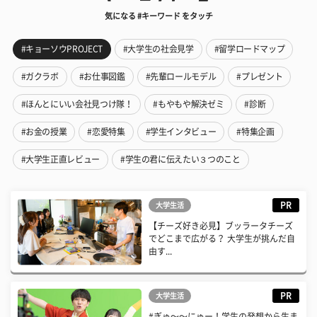
気になる #キーワード をタッチ
#キョーソウPROJECT
#大学生の社会見学
#留学ロードマップ
#ガクラボ
#お仕事図鑑
#先輩ロールモデル
#プレゼント
#ほんとにいい会社見つけ隊！
#もやもや解決ゼミ
#診断
#お金の授業
#恋愛特集
#学生インタビュー
#特集企画
#大学生正直レビュー
#学生の君に伝えたい３つのこと
PR
大学生活
【チーズ好き必見】ブッラータチーズ
でどこまで広がる？ 大学生が挑んだ自
由す...
PR
大学生活
#ぎゅ〜〜にゅー！学生の発想から生ま