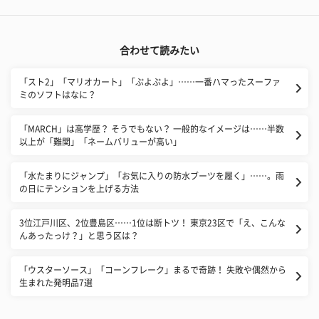
合わせて読みたい
「スト2」「マリオカート」「ぷよぷよ」……一番ハマったスーファ
ミのソフトはなに？
「MARCH」は高学歴？ そうでもない？ 一般的なイメージは……半数
以上が「難関」「ネームバリューが高い」
「水たまりにジャンプ」「お気に入りの防水ブーツを履く」……。雨
の日にテンションを上げる方法
3位江戸川区、2位豊島区……1位は断トツ！ 東京23区で「え、こんな
んあったっけ？」と思う区は？
「ウスターソース」「コーンフレーク」まるで奇跡！ 失敗や偶然から
生まれた発明品7選