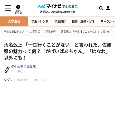
学生の
窓口とは
大学生活
学生トレンド
学生旅行
授業・履修・ゼミ
サークル・
学生の窓口トップ
大学生活
学生旅行
汚名返上 「一生行くことがない」と言われた
汚名返上 「一生行くことがない」と言われた、佐賀
県の魅力って何？「がばいばあちゃん」「はなわ」
以外にも！
学生の窓口編集部
2015/07/11
タグ：
都道府県
地方ネタ