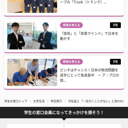
ープの「Trunk（トランク）...
PR
将来を考える
「技術」と「改革マインド」で日本を
動かす
PR
将来を考える
ピンチはチャンス！日本の物流問題を
逆手にとって急成長中 ー ア・プロの
挑...
学生の窓口トップ
大学生活
学生旅行
汚名返上 「一生行くことがない」と言われた
学生の窓口会員になってきっかけを探そう！