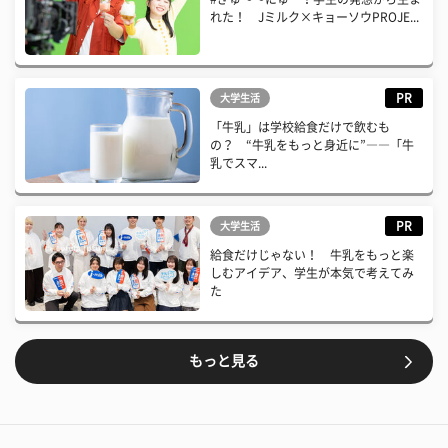
れた！ Jミルク×キョーソウPROJE...
PR
大学生活
「牛乳」は学校給食だけで飲むも
の？ “牛乳をもっと身近に”――「牛
乳でスマ...
PR
大学生活
給食だけじゃない！ 牛乳をもっと楽
しむアイデア、学生が本気で考えてみ
た
もっと見る