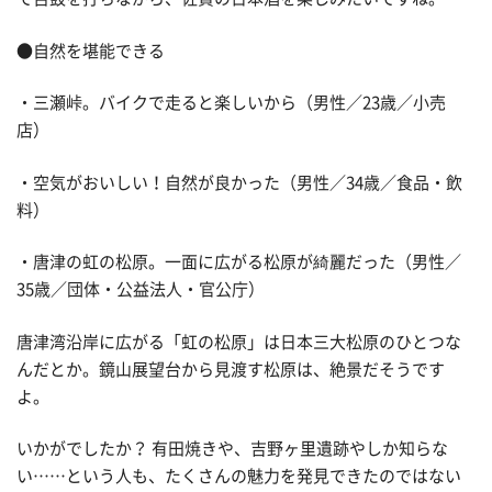
●自然を堪能できる
・三瀬峠。バイクで走ると楽しいから（男性／23歳／小売
店）
・空気がおいしい！自然が良かった（男性／34歳／食品・飲
料）
・唐津の虹の松原。一面に広がる松原が綺麗だった（男性／
35歳／団体・公益法人・官公庁）
唐津湾沿岸に広がる「虹の松原」は日本三大松原のひとつな
んだとか。鏡山展望台から見渡す松原は、絶景だそうです
よ。
いかがでしたか？ 有田焼きや、吉野ヶ里遺跡やしか知らな
い……という人も、たくさんの魅力を発見できたのではない