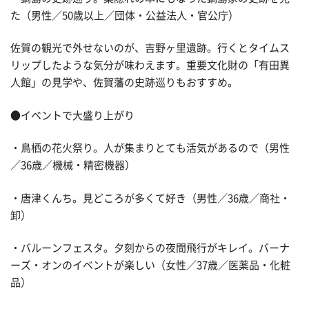
た（男性／50歳以上／団体・公益法人・官公庁）
佐賀の観光で外せないのが、吉野ヶ里遺跡。行くとタイムス
リップしたような気分が味わえます。重要文化財の「有田異
人館」の見学や、佐賀藩の史跡巡りもおすすめ。
●イベントで大盛り上がり
・鳥栖の花火祭り。人が集まりとても活気があるので（男性
／36歳／機械・精密機器）
・唐津くんち。見どころが多くて好き（男性／36歳／商社・
卸）
・バルーンフェスタ。夕刻からの夜間飛行がキレイ。バーナ
ーズ・オンのイベントが楽しい（女性／37歳／医薬品・化粧
品）