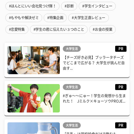
#ほんとにいい会社見つけ隊！
#診断
#学生インタビュー
#もやもや解決ゼミ
#特集企画
#大学生正直レビュー
#恋愛特集
#学生の君に伝えたい３つのこと
#お金の授業
PR
大学生活
【チーズ好き必見】ブッラータチーズ
でどこまで広がる？ 大学生が挑んだ自
由す...
PR
大学生活
#ぎゅ〜〜にゅー！学生の発想から生ま
れた！ Jミルク×キョーソウPROJE...
PR
大学生活