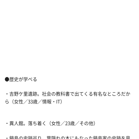
●歴史が学べる
・吉野ケ里遺跡。社会の教科書で出てくる有名なところだか
ら（女性／33歳／情報・IT）
・異人館。落ち着く（女性／23歳／その他）
・鍋島の史跡巡り。葉隠れの本にもなった鍋島家の史跡を見