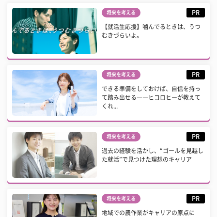
PR
将来を考える
【就活生応援】噛んでるときは、うつ
むきづらいよ。
PR
将来を考える
できる準備をしておけば、自信を持っ
て踏み出せる――ヒコロヒーが教えて
くれ...
PR
将来を考える
過去の経験を活かし、“ゴールを見越し
た就活”で見つけた理想のキャリア
PR
将来を考える
地域での農作業がキャリアの原点に