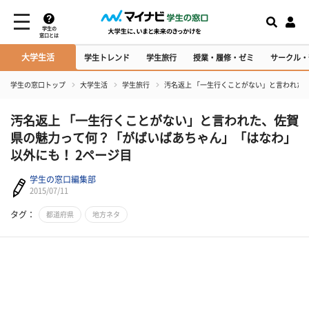
学生の
窓口とは
大学生活
学生トレンド
学生旅行
授業・履修・ゼミ
サークル・
学生の窓口トップ
大学生活
学生旅行
汚名返上 「一生行くことがない」と言われた
汚名返上 「一生行くことがない」と言われた、佐賀
県の魅力って何？「がばいばあちゃん」「はなわ」
以外にも！ 2ページ目
学生の窓口編集部
2015/07/11
タグ：
都道府県
地方ネタ