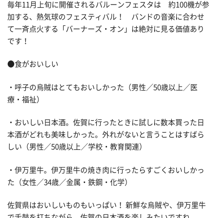
毎年11月上旬に開催されるバルーンフェスタは 約100機が参
加する、熱気球のフェスティバル！ バンドの音楽に合わせ
て一斉点火する「バーナーズ・オン」は絶対に見る価値あり
です！
●食がおいしい
・呼子の烏賊はとてもおいしかった（男性／50歳以上／医
療・福祉）
・おいしい日本酒。佐賀に行ったときに試しに数本買った日
本酒がどれも美味しかった。外れがないと言うことはすばら
しい（男性／50歳以上／学校・教育関連）
・伊万里牛。伊万里牛の焼き肉に行ったらすごくおいしかっ
た（女性／34歳／金属・鉄鋼・化学）
佐賀県はおいしいものもいっぱい！ 新鮮な烏賊や、伊万里牛
で舌鼓を打ちながら、佐賀の日本酒を楽しみたいですね。