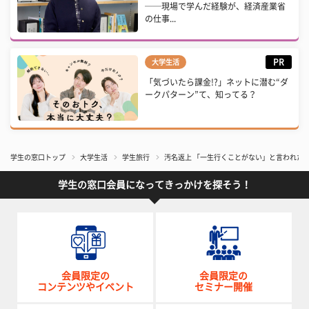
──現場で学んだ経験が、経済産業省
の仕事...
PR
大学生活
「気づいたら課金!?」ネットに潜む“ダ
ークパターン”て、知ってる？
学生の窓口トップ
大学生活
学生旅行
汚名返上 「一生行くことがない」と言われた
学生の窓口会員になってきっかけを探そう！
会員限定の
会員限定の
コンテンツやイベント
セミナー開催