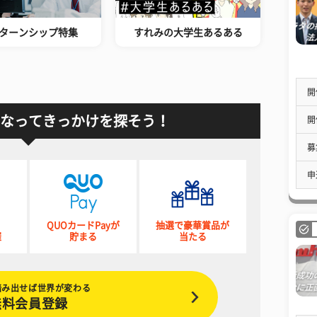
ターンシップ特集
すれみの大学生あるある
開
なってきっかけを探そう！
開
募
申
QUOカードPayが
抽選で豪華賞品が
催
貯まる
当たる
踏み出せば世界が変わる
無料会員登録