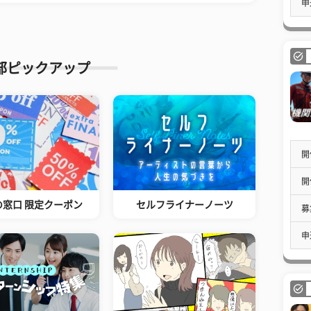
申
部ピックアップ
開
開
の窓口 限定クーポン
セルフライナーノーツ
募
申