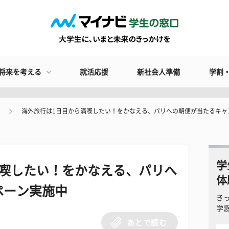
将来を考える
就活応援
新社会人準備
学割
海外旅行は1日目から満喫したい！をかなえる、パリへの朝便が当たるキャ
学
満喫したい！をかなえる、パリへ
体
ペーン実施中
き
学
あとで読む