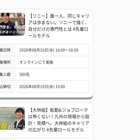
【ソニー】誰一人、同じキャリ
アは歩まない。ソニーで描く、
自分だけの専門性とは #先輩ロ
ールモデル
催日時
2026年08月19日(水) 16:00〜16:50
催場所
オンラインにて実施
集人数
300名
込締切
2026年08月19日(水) 15:00
【大林組】転勤&ジョブローテ
は怖くない！九州の現場から設
計・見積へ。大林組のキャリア
の広がり #先輩ロールモデル