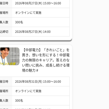
催日時
2026年08月27日(木) 15:00〜16:00
催場所
オンラインにて実施
集人数
300名
込締切
2026年08月27日(木) 14:00
【中部電力】「きれいごと」を
貫き、想いを形にする！中部電
力の無限のキャリア。答えのな
い問いに挑み、成長し続ける環
境の魅力 #
催日時
2026年08月31日(月) 15:00〜16:00
催場所
オンラインにて実施
集人数
300名