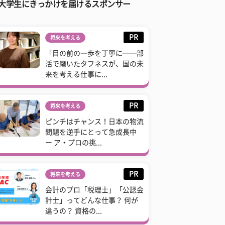
大学生にきっかけを届けるスポンサー
PR
将来を考える
「目の前の一歩を丁寧に──部
活で磨いたタフネスが、国の未
来を考える仕事に...
PR
将来を考える
ピンチはチャンス！日本の物流
問題を逆手にとって急成長中
ー ア・プロの挑...
PR
将来を考える
会計のプロ「税理士」「公認会
計士」ってどんな仕事？ 何が
違うの？ 資格の...