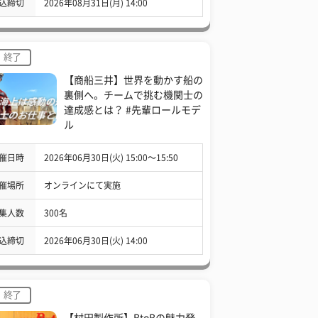
込締切
2026年08月31日(月) 14:00
終了
【商船三井】世界を動かす船の
裏側へ。チームで挑む機関士の
達成感とは？ #先輩ロールモデ
ル
催日時
2026年06月30日(火) 15:00〜15:50
催場所
オンラインにて実施
集人数
300名
込締切
2026年06月30日(火) 14:00
終了
【村田製作所】BtoBの魅力発