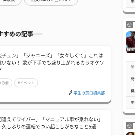
申
すすめの記事
恋チュン」「ジャニーズ」「女々しくて」これは
違いない！ 歌が下手でも盛り上がれるカラオケソ
開
グ
開
飲み会
#イベント
募
学生の窓口編集部
申
「間違えてワイパー」「マニュアル車が乗れない」
…久しぶりの運転でつい起こしがちなこと5選