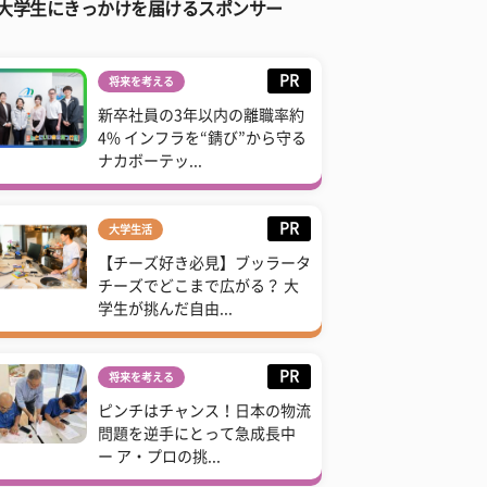
大学生にきっかけを届けるスポンサー
PR
将来を考える
新卒社員の3年以内の離職率約
4% インフラを“錆び”から守る
ナカボーテッ...
PR
大学生活
【チーズ好き必見】ブッラータ
チーズでどこまで広がる？ 大
学生が挑んだ自由...
PR
将来を考える
ピンチはチャンス！日本の物流
問題を逆手にとって急成長中
ー ア・プロの挑...