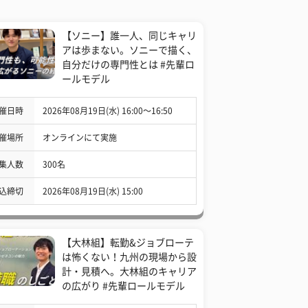
【ソニー】誰一人、同じキャリ
アは歩まない。ソニーで描く、
自分だけの専門性とは #先輩ロ
ールモデル
催日時
2026年08月19日(水) 16:00〜16:50
催場所
オンラインにて実施
集人数
300名
込締切
2026年08月19日(水) 15:00
【大林組】転勤&ジョブローテ
は怖くない！九州の現場から設
計・見積へ。大林組のキャリア
の広がり #先輩ロールモデル