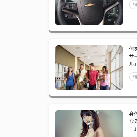
#
​
サ
ル
#
身
な
コ