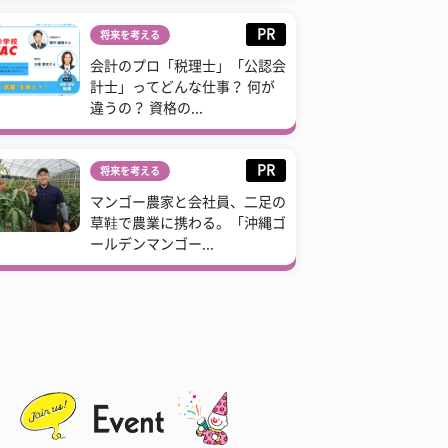
PR
将来を考える
会計のプロ「税理士」「公認会
計士」ってどんな仕事？ 何が
違うの？ 資格の...
PR
将来を考える
マンゴー農家と会社員、二足の
草鞋で農業に携わる。「沖縄ゴ
ールデンマンゴー...