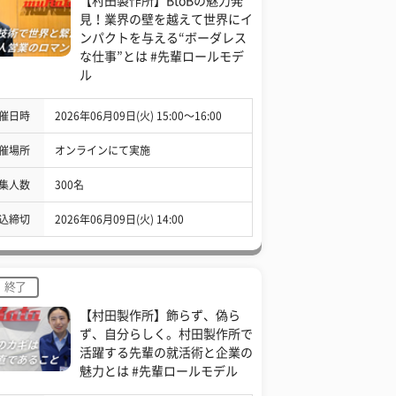
【村田製作所】BtoBの魅力発
見！業界の壁を越えて世界にイ
ンパクトを与える“ボーダレス
な仕事”とは #先輩ロールモデ
ル
催日時
2026年06月09日(火) 15:00〜16:00
催場所
オンラインにて実施
集人数
300名
込締切
2026年06月09日(火) 14:00
終了
【村田製作所】飾らず、偽ら
ず、自分らしく。村田製作所で
活躍する先輩の就活術と企業の
魅力とは #先輩ロールモデル