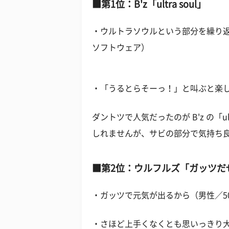
■第1位：B'z「ultra soul」
・ウルトラソウルという部分を繰り返
ソフトウェア）
・「うるとらそーっ！」と叫ぶと楽し
ダントツで人気だったのが B'z の「u
しれませんが、サビの部分で気持ち
■第2位：ウルフルズ「ガッツだぜ
・ガッツで元気が出るから（男性／5
・さほど上手くなくとも思いっきり大