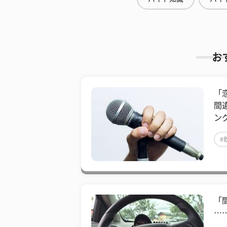
お
「
間
ン
#
​
…