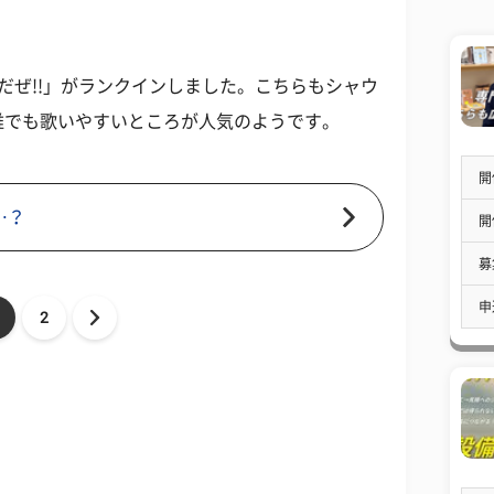
だぜ!!」がランクインしました。こちらもシャウ
誰でも歌いやすいところが人気のようです。
開
…？
開
募
申
2