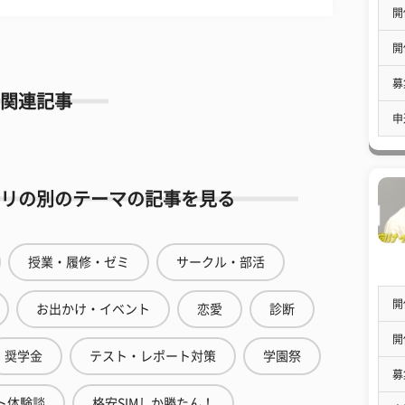
開
開
募
関連記事
申
リの別のテーマの記事を見る
授業・履修・ゼミ
サークル・部活
開
お出かけ・イベント
恋愛
診断
開
奨学金
テスト・レポート対策
学園祭
募
ト体験談
格安SIMしか勝たん！