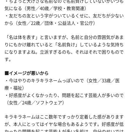
・ちょっと大げさな名前なので名前負けしていないかいつも
気になる（男性／40歳／学校・教育関連）
・友だちの友という字がついているくせに、友だちが少ない
から（女性／22歳／団体・公益法人・官公庁）
「名は体を表す」と言いますが、名前と自分の雰囲気があま
りにもかけ離れていると「名前負け」しているような気持ち
になりますよね。立派すぎるのも、それはそれで困りもので
す。
■イメージが悪いから
・今はやりのキラキラネームっぽいので（女性／33歳／医
療・福祉）
・好感度がよくなかったり、問題を起こす芸能人が多いので
（女性／24歳／ソフトウェア）
キラキラネームはここ数年ですっかり定着した感があります
が、本人にとってはイヤな場合もあるようです。好感度が低
かったり問題を起こす芸能人が多い名前は、自分のせいでは