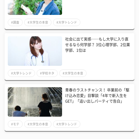
#調査
#大学生の本音
#大学トレンド
社会に出て実感……もし大学に入り直
せるなら何学部？ 3位心理学部、2位薬
学部、1位は
#大学トレンド
#学校ネタ
#大学生の本音
青春のラストチャンス！ 卒業前の「駆
け込み恋愛」目撃談「4年で新入生を
GET」「追い出しパーティで告白」
#モテ
#大学生の本音
#大学トレンド