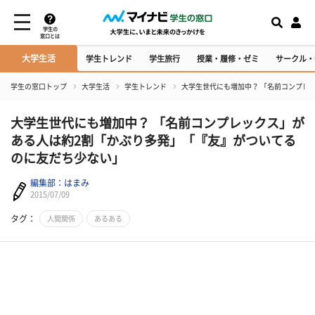
学生の
窓口とは
大学生活
学生トレンド
学生旅行
授業・履修・ゼミ
サークル・
学生の窓口トップ
大学生活
学生トレンド
大学生世代にも増加中？ 「名前コンプレ
大学生世代にも増加中？ 「名前コンプレックス」が
ある人は約2割「かぶり多発」「『友』がついてる
のに友だち少ない」
編集部：はまみ
2015/07/09
タグ：
人間関係
あるある