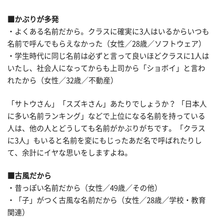
■かぶりが多発
・よくある名前だから。クラスに確実に3人はいるからいつも
名前で呼んでもらえなかった（女性／28歳／ソフトウェア）
・学生時代に同じ名前は必ずと言って良いほどクラスに1人は
いたし、社会人になってからも上司から「ショボイ」と言わ
れたから（女性／32歳／不動産）
「サトウさん」「スズキさん」あたりでしょうか？ 「日本人
に多い名前ランキング」などで上位になる名前を持っている
人は、他の人とどうしても名前がかぶりがちです。「クラス
に3人」もいると名前を変にもじったあだ名で呼ばれたりし
て、余計にイヤな思いをしますよね。
■古風だから
・昔っぽい名前だから（女性／49歳／その他）
・「子」がつく古風な名前だから（女性／28歳／学校・教育
関連）