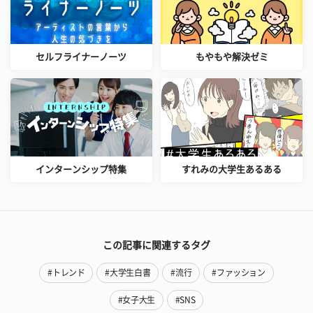
セルフライナーノーツ
もやもや解決ゼミ
インターンシップ特集
すれみの大学生あるある
この記事に関連するタグ
#トレンド
#大学生白書
#流行
#ファッション
#女子大生
#SNS