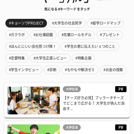
気になる #キーワード をタッチ
#キョーソウPROJECT
#大学生の社会見学
#留学ロードマップ
#ガクラボ
#お仕事図鑑
#先輩ロールモデル
#プレゼント
#ほんとにいい会社見つけ隊！
#学生の君に伝えたい３つのこと
#恋愛特集
#大学生正直レビュー
#特集企画
#学生インタビュー
#診断
#もやもや解決ゼミ
#お金の授業
PR
大学生活
【チーズ好き必見】ブッラータチーズ
でどこまで広がる？ 大学生が挑んだ自
由す...
PR
大学生活