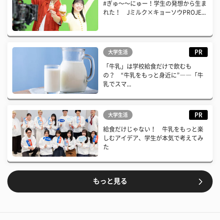
#ぎゅ〜〜にゅー！学生の発想から生ま
れた！ Jミルク×キョーソウPROJE...
PR
大学生活
「牛乳」は学校給食だけで飲むも
の？ “牛乳をもっと身近に”――「牛
乳でスマ...
PR
大学生活
給食だけじゃない！ 牛乳をもっと楽
しむアイデア、学生が本気で考えてみ
た
もっと見る