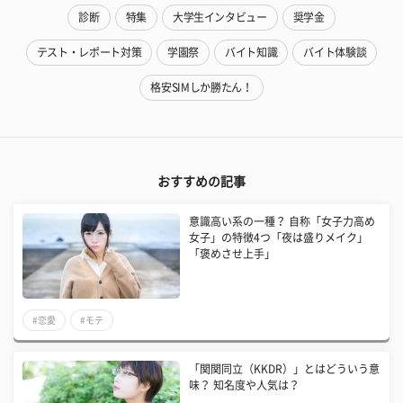
診断
特集
大学生インタビュー
奨学金
テスト・レポート対策
学園祭
バイト知識
バイト体験談
格安SIMしか勝たん！
おすすめの記事
意識高い系の一種？ 自称「女子力高め
女子」の特徴4つ「夜は盛りメイク」
「褒めさせ上手」
#恋愛
#モテ
「関関同立（KKDR）」とはどういう意
味？ 知名度や人気は？