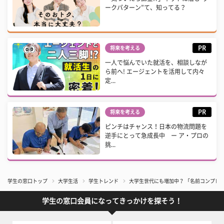
ークパターン”て、知ってる？
PR
将来を考える
一人で悩んでいた就活を、相談しなが
ら前へ! エージェントを活用して内々
定...
PR
将来を考える
ピンチはチャンス！日本の物流問題を
逆手にとって急成長中 ー ア・プロの
挑...
学生の窓口トップ
大学生活
学生トレンド
大学生世代にも増加中？ 「名前コンプレ
学生の窓口会員になってきっかけを探そう！