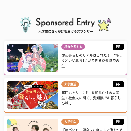
大学生にきっかけを届けるスポンサー
PR
将来を考える
愛知暮らしのリアルはこれだ！ “ちょ
うどいい暮らし”ができる愛知県での
生...
PR
大学生活
都民もトリコに⁉ 愛知県在住の大学
生・社会人に聞く、愛知県での暮らし
の魅...
PR
大学生活
「気づいたら課金!?」ネットに潜む“ダ