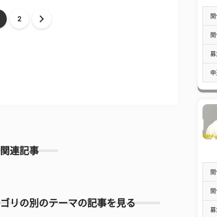
開
2
開
募
申
関連記事
開
開
ゴリの別のテーマの記事を見る
募