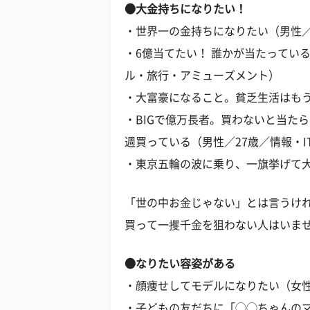
●大金持ちになりたい！
・世界一の金持ちになりたい（男性／
・6億当てたい！ 誰かが当たってい
ル・旅行・アミューズメント）
・大富豪になること。貧乏生活はもう
・BIGで億万長者。買わないと当た
週買っている（男性／27歳／情報・I
・東京五輪の波に乗り、一旗挙げて大
「世の中お金じゃない」とは言うけれ
買って一攫千金を狙わない人はいま
●なりたい容姿がある
・顔痩せしてモデルになりたい（女性
・子どもの友だちに「◯◯ちゃんの