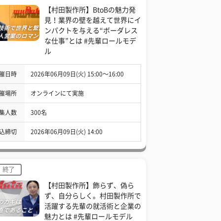
【村田製作所】BtoBの魅力発
見！業界の壁を越えて世界にイ
ンパクトを与える“ボーダレス
な仕事”とは #先輩ロールモデ
ル
催日時
2026年06月09日(火) 15:00〜16:00
催場所
オンラインにて実施
集人数
300名
込締切
2026年06月09日(火) 14:00
終了
【村田製作所】飾らず、偽ら
ず、自分らしく。村田製作所で
活躍する先輩の就活術と企業の
魅力とは #先輩ロールモデル