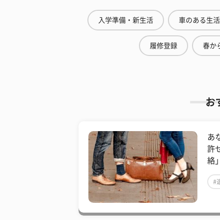
入学準備・新生活
車のある生活
履修登録
春から
お
あ
許
絡
#