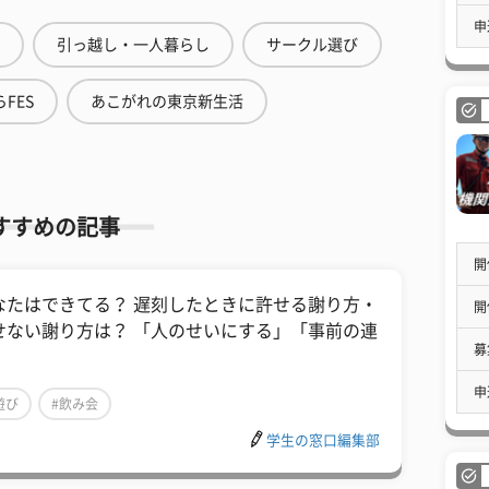
申
引っ越し・一人暮らし
サークル選び
FES
あこがれの東京新生活
すすめの記事
開
なたはできてる？ 遅刻したときに許せる謝り方・
開
せない謝り方は？ 「人のせいにする」「事前の連
募
」
申
遊び
#飲み会
学生の窓口編集部