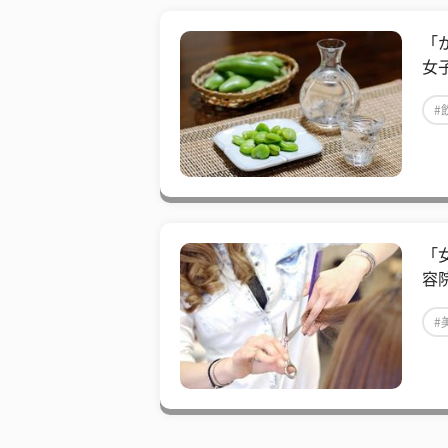
​
女
#
​
容
#