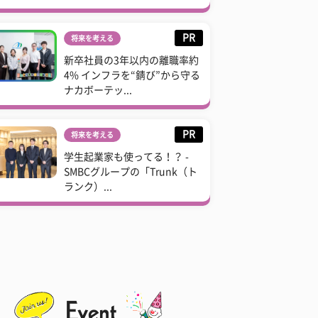
PR
将来を考える
新卒社員の3年以内の離職率約
4% インフラを“錆び”から守る
ナカボーテッ...
PR
将来を考える
学生起業家も使ってる！？ -
SMBCグループの「Trunk（ト
ランク）...