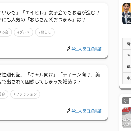
「かいひも」「エイヒレ」女子会でもお酒が進む!?
子にも人気の「おじさん系おつまみ」は？
飲み会
#グルメ
#暮らし
開
学生の窓口編集部
開
募
「女性週刊誌」「ギャル向け」「ティーン向け」美
申
院で出されて困惑してしまった雑誌は？
美容
#ファッション
学生の窓口編集部