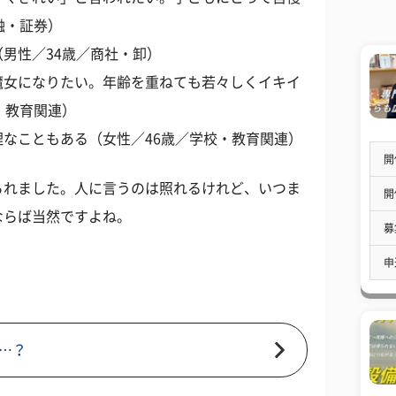
融・証券）
男性／34歳／商社・卸）
魔女になりたい。年齢を重ねても若々しくイキイ
・教育関連）
なこともある（女性／46歳／学校・教育関連）
開
られました。人に言うのは照れるけれど、いつま
開
ならば当然ですよね。
募
申
…？