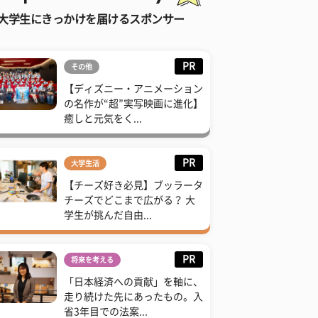
大学生にきっかけを届けるスポンサー
PR
その他
【ディズニー・アニメーション
の名作が“超”実写映画に進化】
癒しと元気をく...
PR
大学生活
【チーズ好き必見】ブッラータ
チーズでどこまで広がる？ 大
学生が挑んだ自由...
PR
将来を考える
「日本経済への貢献」を軸に、
走り続けた先にあったもの。入
省3年目での法案...