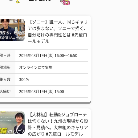
【ソニー】誰一人、同じキャリ
アは歩まない。ソニーで描く、
自分だけの専門性とは #先輩ロ
ールモデル
催日時
2026年08月19日(水) 16:00〜16:50
催場所
オンラインにて実施
集人数
300名
込締切
2026年08月19日(水) 15:00
【大林組】転勤&ジョブローテ
は怖くない！九州の現場から設
計・見積へ。大林組のキャリア
の広がり #先輩ロールモデル