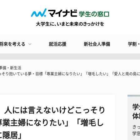
将来を考える
就活応援
新社会人準備
学割
準備・新生活
こっそり抱いている夢・目標「専業主婦になりたい」「増毛したい」「愛人と南の島
学
！ 人には言えないけどこっそり
体
専業主婦になりたい」「増毛し
き
に隠居」
学