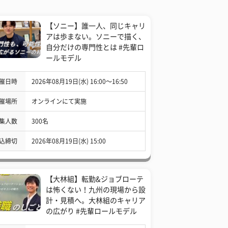
【ソニー】誰一人、同じキャリ
アは歩まない。ソニーで描く、
自分だけの専門性とは #先輩ロ
ールモデル
催日時
2026年08月19日(水) 16:00〜16:50
催場所
オンラインにて実施
集人数
300名
込締切
2026年08月19日(水) 15:00
【大林組】転勤&ジョブローテ
は怖くない！九州の現場から設
計・見積へ。大林組のキャリア
の広がり #先輩ロールモデル