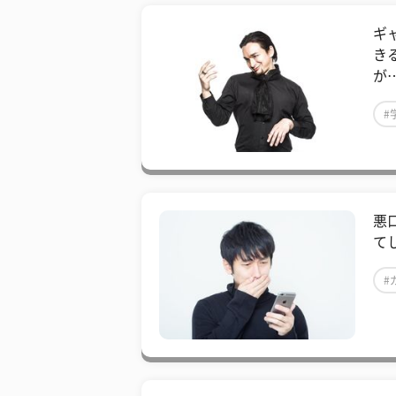
ギ
き
が
#
悪
て
#