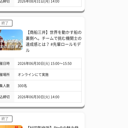
込締切
2026年08月31日(月) 14:00
終了
【商船三井】世界を動かす船の
裏側へ。チームで挑む機関士の
達成感とは？ #先輩ロールモデ
ル
催日時
2026年06月30日(火) 15:00〜15:50
催場所
オンラインにて実施
集人数
300名
込締切
2026年06月30日(火) 14:00
終了
【村田製作所】BtoBの魅力発