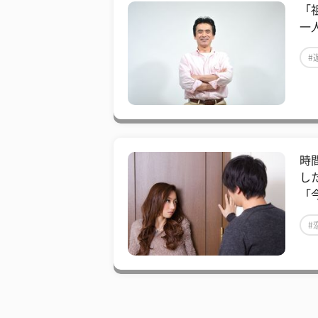
「
一
#
時
し
「
#