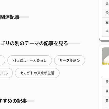
開
開
関連記事
募
申
ゴリの別のテーマの記事を見る
引っ越し・一人暮らし
サークル選び
FES
あこがれの東京新生活
開
開
すすめの記事
募