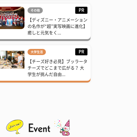
PR
その他
【ディズニー・アニメーション
の名作が“超”実写映画に進化】
癒しと元気をく...
PR
大学生活
【チーズ好き必見】ブッラータ
チーズでどこまで広がる？ 大
学生が挑んだ自由...