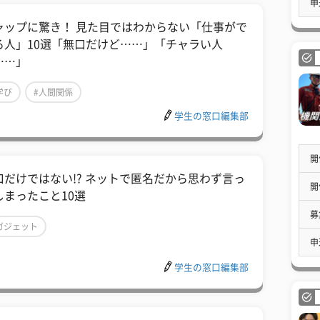
申
ャップに驚き！ 見た目ではわからない「仕事がで
る人」10選「無口だけど……」「チャラい人
……」
学び
#人間関係
学生の窓口編集部
開
口だけではない!? ネットで匿名だから思わず言っ
開
しまったこと10選
募
ガジェット
申
学生の窓口編集部