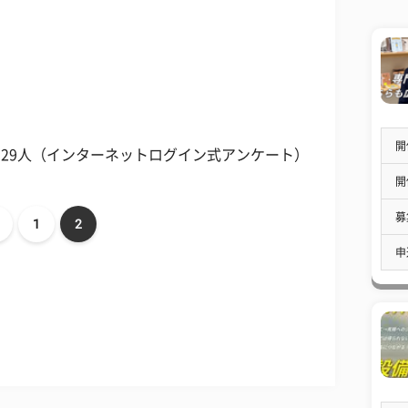
開
329人（インターネットログイン式アンケート）
開
募
1
2
申