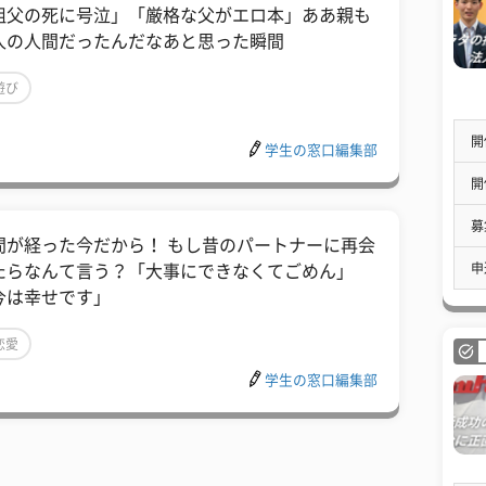
祖父の死に号泣」「厳格な父がエロ本」ああ親も
人の人間だったんだなあと思った瞬間
遊び
開
学生の窓口編集部
開
募
間が経った今だから！ もし昔のパートナーに再会
申
たらなんて言う？「大事にできなくてごめん」
今は幸せです」
恋愛
学生の窓口編集部