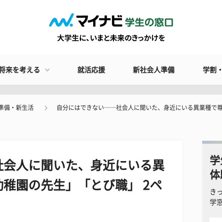
将来を考える
就活応援
新社会人準備
学割
準備・新生活
自分にはできない……社会人に聞いた、身近にいる異業種で
学
社会人に聞いた、身近にいる異
体
稚園の先生」「とび職」 2ペ
き
学