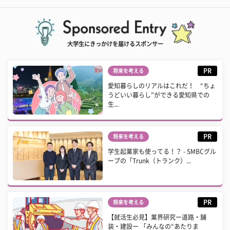
大学生にきっかけを届けるスポンサー
PR
将来を考える
愛知暮らしのリアルはこれだ！ “ちょ
うどいい暮らし”ができる愛知県での
生...
PR
将来を考える
学生起業家も使ってる！？ - SMBCグル
ープの「Trunk（トランク）...
PR
将来を考える
【就活生必見】業界研究ー道路・舗
装・建設ー 「みんなの“あたりま