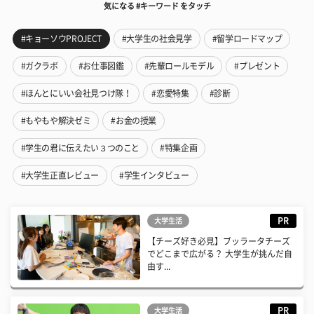
気になる #キーワード をタッチ
#キョーソウPROJECT
#大学生の社会見学
#留学ロードマップ
#ガクラボ
#お仕事図鑑
#先輩ロールモデル
#プレゼント
#ほんとにいい会社見つけ隊！
#恋愛特集
#診断
#もやもや解決ゼミ
#お金の授業
#学生の君に伝えたい３つのこと
#特集企画
#大学生正直レビュー
#学生インタビュー
PR
大学生活
【チーズ好き必見】ブッラータチーズ
でどこまで広がる？ 大学生が挑んだ自
由す...
PR
大学生活