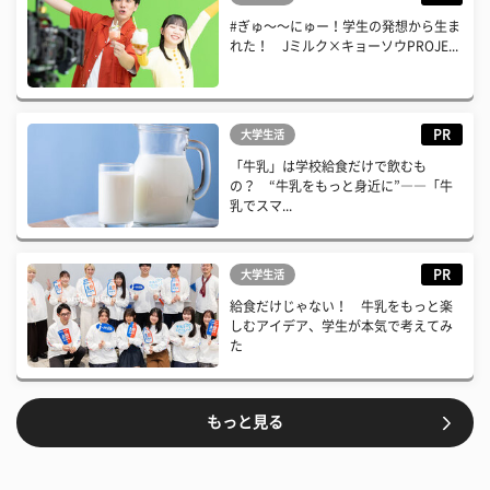
#ぎゅ〜〜にゅー！学生の発想から生ま
れた！ Jミルク×キョーソウPROJE...
PR
大学生活
「牛乳」は学校給食だけで飲むも
の？ “牛乳をもっと身近に”――「牛
乳でスマ...
PR
大学生活
給食だけじゃない！ 牛乳をもっと楽
しむアイデア、学生が本気で考えてみ
た
もっと見る