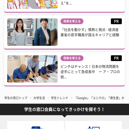
え”を...
PR
将来を考える
「社会を動かす」情熱と視点 - 経済産
業省の若手職員が語るキャリアと経験
PR
将来を考える
ピンチはチャンス！日本の物流問題を
逆手にとって急成長中 ー ア・プロの
挑...
学生の窓口トップ
大学生活
学生トレンド
「Google」「ユニクロ」「資生堂」か
学生の窓口会員になってきっかけを探そう！