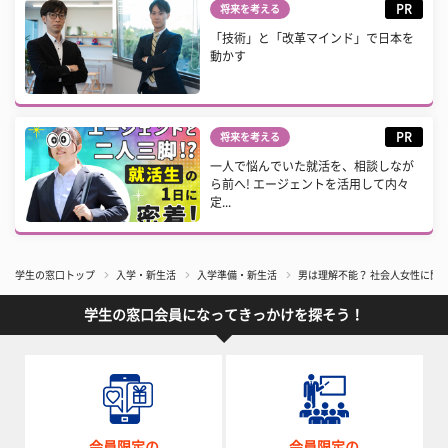
PR
将来を考える
「技術」と「改革マインド」で日本を
動かす
PR
将来を考える
一人で悩んでいた就活を、相談しなが
ら前へ! エージェントを活用して内々
定...
学生の窓口トップ
入学・新生活
入学準備・新生活
​男は理解不能？ 社会人女性に
学生の窓口会員になってきっかけを探そう！
会員限定の
会員限定の