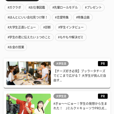
#ガクラボ
#お仕事図鑑
#先輩ロールモデル
#プレゼント
#ほんとにいい会社見つけ隊！
#恋愛特集
#特集企画
#大学生正直レビュー
#診断
#学生インタビュー
#学生の君に伝えたい３つのこと
#もやもや解決ゼミ
#お金の授業
PR
大学生活
【チーズ好き必見】ブッラータチーズ
でどこまで広がる？ 大学生が挑んだ自
由す...
PR
大学生活
#ぎゅ〜〜にゅー！学生の発想から生ま
れた！ Jミルク×キョーソウPROJE...