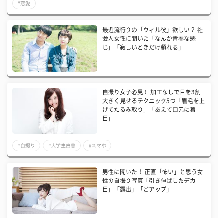
#恋愛
最近流行りの「ウィル彼」欲しい？ 社
会人女性に聞いた「なんか青春な感
じ」「寂しいときだけ頼れる」
自撮り女子必見！ 加工なしで目を3割
大きく見せるテクニック5つ「眉毛を上
げてたるみ取り」「あえて口元に着
目」
#自撮り
#大学生白書
#スマホ
男性に聞いた！ 正直「怖い」と思う女
性の自撮り写真「引き伸ばしたデカ
目」「露出」「どアップ」