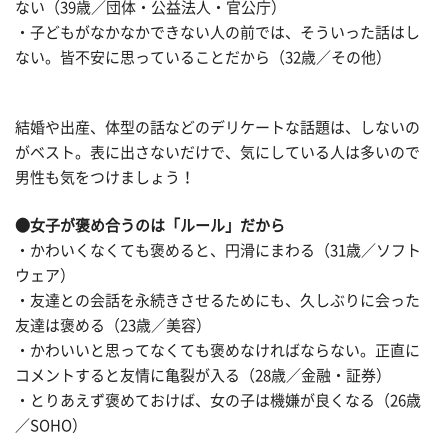
ない（39歳／団体・公益法人・官公庁）
・子どもがなかなかできない人の前では、そういった話はし
ない。皆不安に思っていることだから（32歳／その他）
結婚や出産、体型の話などのデリケートな話題は、しないの
がベスト。表に出さないだけで、気にしている人は多いので
男性も気をつけましょう！
●女子が褒め合うのは「ルール」だから
・かわいくなくても褒めると、円滑にまわる（31歳／ソフト
ウェア）
・友達との会話を永続きさせるためにも、久しぶりに会った
友達は褒める（23歳／美容）
・かわいいと思ってなくても褒めなければならない。正直に
コメントすると友情に亀裂が入る（28歳／金融・証券）
・とりあえず褒めておけば、女の子は機嫌が良くなる（26歳
／SOHO）