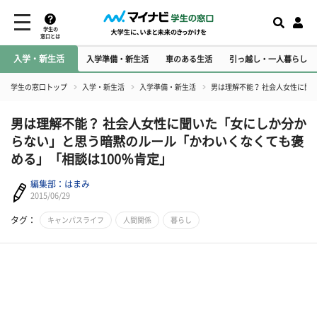
学生の
窓口とは
入学・新生活
入学準備・新生活
車のある生活
引っ越し・一人暮らし
学生の窓口トップ
入学・新生活
入学準備・新生活
​男は理解不能？ 社会人女性に
​男は理解不能？ 社会人女性に聞いた「女にしか分か
らない」と思う暗黙のルール「かわいくなくても褒
める」「相談は100％肯定」
編集部：はまみ
2015/06/29
タグ：
キャンパスライフ
人間関係
暮らし