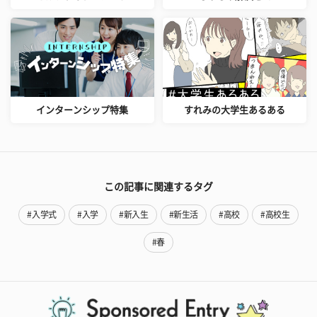
インターンシップ特集
すれみの大学生あるある
この記事に関連するタグ
#入学式
#入学
#新入生
#新生活
#高校
#高校生
#春