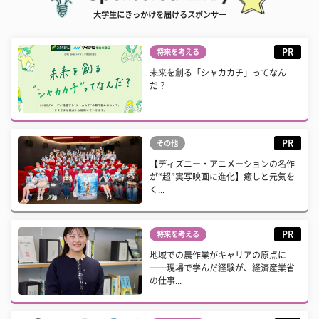
大学生にきっかけを届けるスポンサー
PR
将来を考える
未来を創る「シャカカチ」ってなん
だ？
PR
その他
【ディズニー・アニメーションの名作
が“超”実写映画に進化】癒しと元気を
く...
PR
将来を考える
地域での農作業がキャリアの原点に
──現場で学んだ経験が、経済産業省
の仕事...