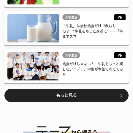
PR
大学生活
「牛乳」は学校給食だけで飲むも
の？ “牛乳をもっと身近に”――「牛
乳でスマ...
PR
大学生活
給食だけじゃない！ 牛乳をもっと楽
しむアイデア、学生が本気で考えてみ
た
もっと見る