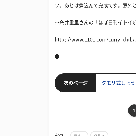
ソ。あとは煮込んで完成です。意外
※糸井重里さんの『ほぼ日刊イトイ
https://www.1101.com/curry_club/p
●
次のページ
タモリ式しょう
1
タグ：
暮らし
グルメ