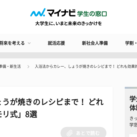
将来を考える
就活応援
新社会人準備
学割
準備・新生活
入浴法からカレー、しょうが焼きのレシピまで！ どれも効果
学
うが焼きのレシピまで！ どれ
体
リ式」8選
き
学
あとで読む