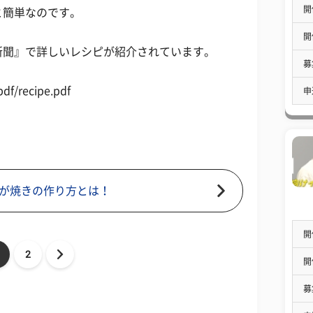
開
と簡単なのです。
開
新聞』で詳しいレシピが紹介されています。
募
df/recipe.pdf
申
が焼きの作り方とは！
開
2
開
募