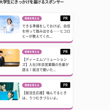
大学生にきっかけを届けるスポンサー
PR
将来を考える
できる準備をしておけば、自信
を持って踏み出せる――ヒコロ
ヒーが教えてくれ...
PR
将来を考える
【ディーエムソリューション
ズ】入社3年目営業職の先輩が
語る！就活で磨いた...
PR
将来を考える
【就活生応援】噛んでるとき
は、うつむきづらいよ。