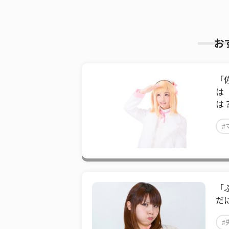
お
「
は
は
#
「
だ
#