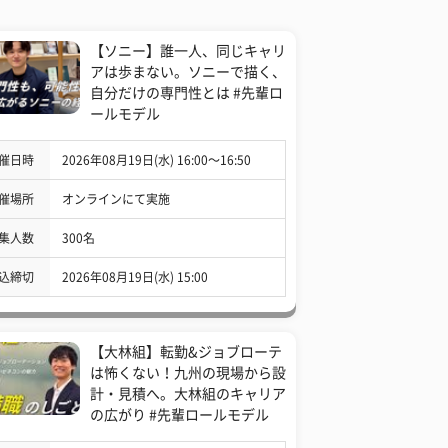
【ソニー】誰一人、同じキャリ
アは歩まない。ソニーで描く、
自分だけの専門性とは #先輩ロ
ールモデル
催日時
2026年08月19日(水) 16:00〜16:50
催場所
オンラインにて実施
集人数
300名
込締切
2026年08月19日(水) 15:00
【大林組】転勤&ジョブローテ
は怖くない！九州の現場から設
計・見積へ。大林組のキャリア
の広がり #先輩ロールモデル