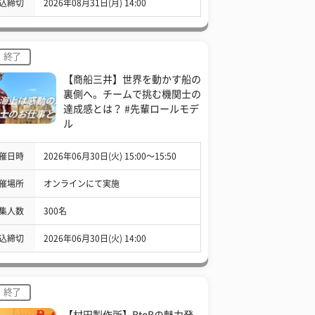
込締切
2026年08月31日(月) 14:00
終了
【商船三井】世界を動かす船の
裏側へ。チームで挑む機関士の
達成感とは？ #先輩ロールモデ
ル
催日時
2026年06月30日(火) 15:00〜15:50
催場所
オンラインにて実施
集人数
300名
込締切
2026年06月30日(火) 14:00
終了
【村田製作所】BtoBの魅力発