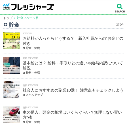
トップ
＞ 貯金 2ページ目
貯金
275件
2022/04/11
お給料が入ったらどうする？ 新入社員からの”お金との
付き
貯金・節約
更新:2021/08/19
基本給とは？ 給料・手取りとの違いや給与内訳について
解説
給料・年収
更新:2022/07/01
社会人におすすめの副業10選！ 注意点もチェックしよう
スキルアップ
更新:2021/02/22
車の購入、頭金の相場はいくらぐらい？無理しない買い
方“残
貯金・節約