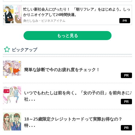
忙しい新社会人にぴったり！ 「朝リフレア」をはじめよう。しっ
かりニオイケアして24時間快適。
身だしなみ・ビジネスアイテム
PR
もっと見る
ピックアップ
簡単な診断で今のお疲れ度をチェック！
PR
いつでもわたしは前を向く。「女の子の日」を前向きに♪
社...
PR
18～25歳限定クレジットカードって実際お得なの？
特...
PR