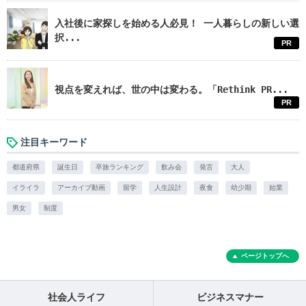
入社後に家探しを始める人必見！ 一人暮らしの新しい選
択...
PR
視点を変えれば、世の中は変わる。「Rethink PR...
PR
注目キーワード
都道府県
誕生日
卒旅ランキング
飲み会
発言
大人
イライラ
アーカイブ動画
留学
人生設計
夜食
幼少期
始業
男女
制度
ページトップへ
社会人ライフ
ビジネスマナー