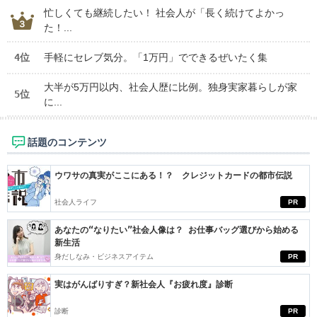
忙しくても継続したい！ 社会人が「長く続けてよかっ
た！...
4位
手軽にセレブ気分。「1万円」でできるぜいたく集
大半が5万円以内、社会人歴に比例。独身実家暮らしが家
5位
に...
話題のコンテンツ
ウワサの真実がここにある！？ クレジットカードの都市伝説
社会人ライフ
PR
あなたの“なりたい”社会人像は？ お仕事バッグ選びから始める
新生活
身だしなみ・ビジネスアイテム
PR
実はがんばりすぎ？新社会人『お疲れ度』診断
診断
PR