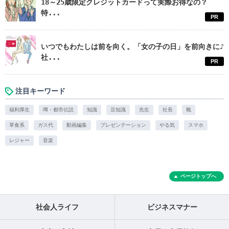
18～25歳限定クレジットカードって実際お得なの？
特...
PR
いつでもわたしは前を向く。「女の子の日」を前向きに♪
社...
PR
注目キーワード
福利厚生
噂・都市伝説
知識
豆知識
先生
社長
靴
草食系
ガス代
動画編集
プレゼンテーション
やる気
スマホ
レジャー
音楽
ページトップへ
社会人ライフ
ビジネスマナー