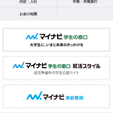
内定・入社
卒業・卒業旅行
お金の知識