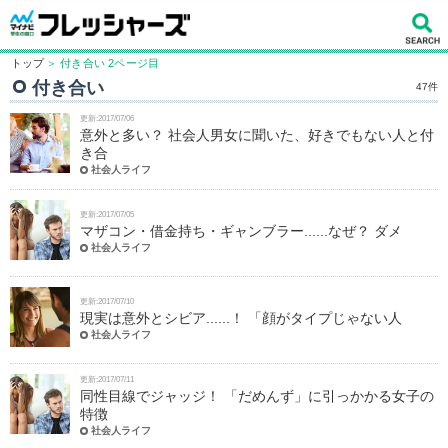
トップ
＞ 付き合い 2ページ目
付き合い
47件
更新:2017/07/06
意外と多い？ 社会人男女に聞いた、好きでもない人と付
き合
社会人ライフ
更新:2017/07/05
マザコン・借金持ち・ギャンブラー......なぜ？ ダメ
社会人ライフ
更新:2017/07/10
現実は意外とシビア......！ 「顔がタイプじゃない人
社会人ライフ
更新:2017/07/11
同性目線でジャッジ！ 「だめんず」に引っかかる女子の
特徴
社会人ライフ