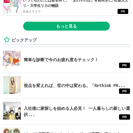
いつでもわたしは前を向く。「女の子の日」を前向きに♪社会人エ
リ・大学生リカの物語
社会人ライフ
PR
もっと見る
ピックアップ
簡単な診断で今のお疲れ度をチェック！
PR
視点を変えれば、世の中は変わる。「Rethink PR...
PR
入社後に家探しを始める人必見！ 一人暮らしの新しい選
択...
PR