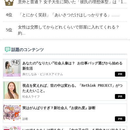
意外と普通？ 女子大生に聞いた「彼氏の理想体型」は「1...
4位
「とにかく笑顔」「あいさつだけはしっかりする」.......
女性は交際してからどれくらいで部屋に入れてくれる？
5位
約...
話題のコンテンツ
あなたの“なりたい”社会人像は？ お仕事バッグ選びから始める
新生活
身だしなみ・ビジネスアイテム
PR
視点を変えれば、世の中は変わる。「Rethink PROJECT」がつ
たえたいこと。
社会人ライフ
PR
実はがんばりすぎ？新社会人『お疲れ度』診断
診断
PR