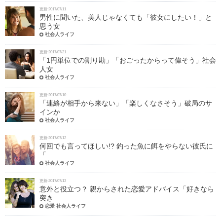
更新:2017/07/11
男性に聞いた、美人じゃなくても「彼女にしたい！」と
思う女
社会人ライフ
更新:2017/07/21
「1円単位での割り勘」「おごったからって偉そう」社会
人女
社会人ライフ
更新:2017/07/10
「連絡が相手から来ない」「楽しくなさそう」破局のサ
インか
社会人ライフ
更新:2017/07/12
何回でも言ってほしい!? 釣った魚に餌をやらない彼氏に
「
社会人ライフ
更新:2017/07/13
意外と役立つ？ 親からされた恋愛アドバイス「好きなら
突き
恋愛 社会人ライフ